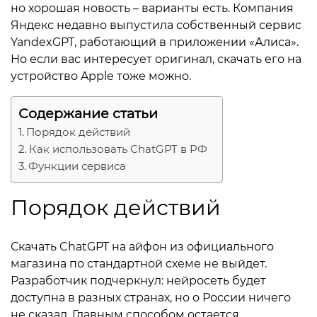
но хорошая новость – варианты есть. Компания
Яндекс недавно выпустила собственный сервис
конфиденциальности
YandexGPT, работающий в приложении «Алиса».
Но если вас интересует оригинал, скачать его на
устройство Apple тоже можно.
Содержание статьи
+7 812 318-40-14
Порядок действий
(c 10:00 до 21:00, без
выходных)
Как использовать ChatGPT в РФ
Функции сервиса
Порядок действий
Скачать ChatGPT на айфон из официального
магазина по стандартной схеме не выйдет.
Разработчик подчеркнул: нейросеть будет
доступна в разных странах, но о России ничего
не сказал. Главным способом остается