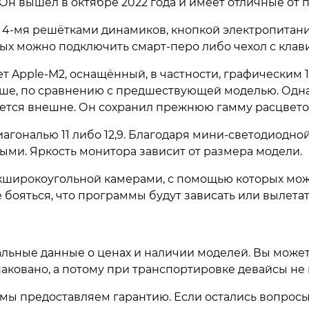
. Он вышел в октябре 2022 года и имеет отличные от
4-мя решётками динамиков, кнопкой электропитания
ых можно подключить смарт-перо либо чехол с клав
 Apple-M2, оснащённый, в частности, графическим 1
ьше, по сравнению с предшествующей моделью. Однак
ается внешне. Он сохранил прежнюю гамму расцветок
 диагональю 11 либо 12,9. Благодаря мини-светодиодн
ми. Яркость монитора зависит от размера модели.
хширокоугольной камерами, с помощью которых мож
 бояться, что программы будут зависать или вылетат
альные данные о ценах и наличии моделей. Вы может
паковано, а потому при транспортировке девайсы не
 мы предоставляем гарантию. Если остались вопрос