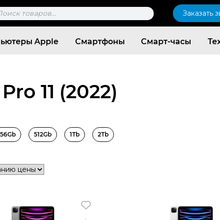
к
Заказать 
ров
ьютеры Apple
Смартфоны
Смарт-часы
Те
Pro 11 (2022)
256Gb
512Gb
1Tb
2Tb
Согласен c
политикой конфиденциальности