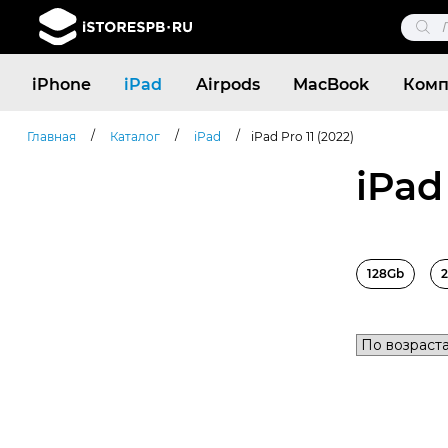
Поис
това
Поиск
iPhone
iPad
Airpods
MacBook
Комп
товаров
/
/
/
Главная
Каталог
iPad
iPad Pro 11 (2022)
iPad 
128Gb