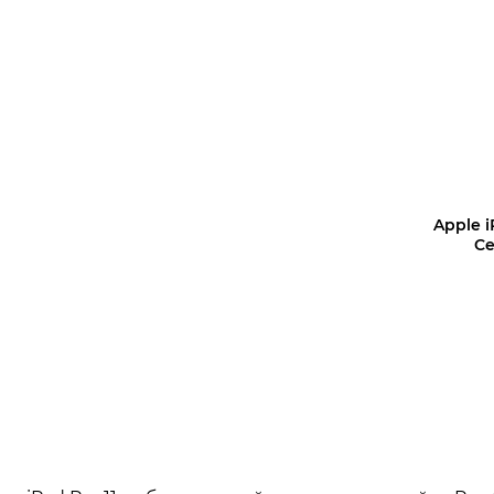
Уз
Apple i
Ce
Уз