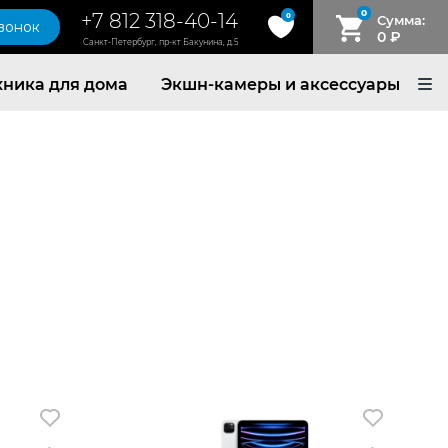
0
+7 812 318-40-14
0
Сумма:
звонок
0
₽
Санкт-Петербург, пр-кт Бакунина, д.5
хника для дома
Экшн-камеры и аксессуары