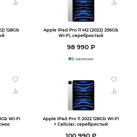
22) 128Gb
Apple iPad Pro 11 M2 (2022) 256Gb
ый
Wi‑Fi, серебристый
98 990
₽
В наличии
 корзину
Купить в 1 клик
В корзину
28Gb Wi‑Fi
Apple iPad Pro 11 2022 128Gb Wi‑Fi
осмос
+ Cellular, серебристый
100 990
₽