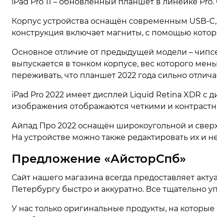
iPad Pro 11 – обновленный планшет в линейке Pro
Корпус устройства оснащён современным USB-C, 
конструкция включает магниты, с помощью котор
Основное отличие от предыдущей модели – чипсет
выпускается в тонком корпусе, вес которого мен
переживать, что планшет 2022 года сильно отлич
iPad Pro 2022 имеет дисплей Liquid Retina XDR с
изображения отображаются четкими и контрастны
Айпад Про 2022 оснащён широкоугольной и свер
На устройстве можно также редактировать их и не
Предложение «АйсторСпб»
Сайт нашего магазина всегда предоставляет акту
Петербургу быстро и аккуратно. Все тщательно у
У нас только оригинальные продукты, на которые