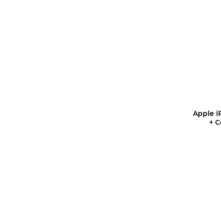
Уз
Apple i
+ C
Уз