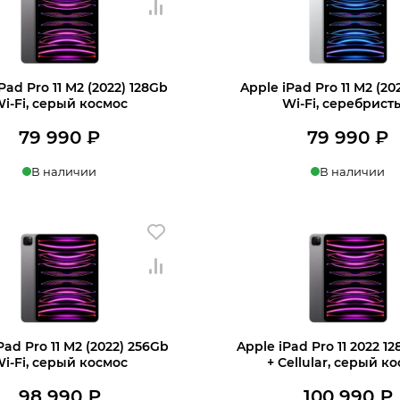
Pad Pro 11 M2 (2022) 128Gb
Apple iPad Pro 11 M2 (20
+7 812 318-40-14
i‑Fi, серый космос
Wi‑Fi, серебрист
79 990
₽
79 990
₽
(c 10:00 до 21:00, без выходных)
В наличии
В наличии
в 1 клик
В корзину
Купить в 1 клик
В
Pad Pro 11 M2 (2022) 256Gb
Apple iPad Pro 11 2022 1
i‑Fi, серый космос
+ Cellular, серый к
98 990
₽
100 990
₽