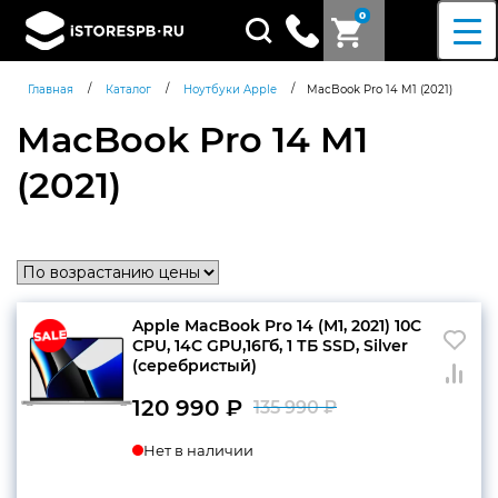
0
Поиск
товаров
/
/
/
Главная
Каталог
Ноутбуки Apple
MacBook Pro 14 M1 (2021)
MacBook Pro 14 M1
(2021)
Apple MacBook Pro 14 (M1, 2021) 10C
CPU, 14C GPU,16Гб, 1 ТБ SSD, Silver
(серебристый)
120 990
₽
135 990
₽
Первоначаль
Текущая
Нет в наличии
цена
цена:
составляла
120
Согласен c
политикой