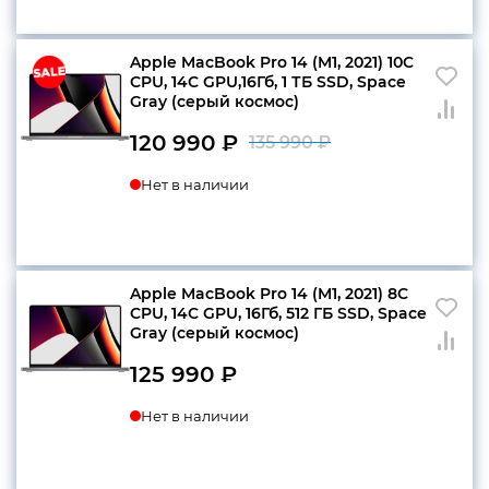
135
990 ₽.
990 ₽.
Apple MacBook Pro 14 (M1, 2021) 10C
конфиденциальности
CPU, 14C GPU,16Гб, 1 ТБ SSD, Space
Gray (серый космос)
120 990
₽
135 990
₽
Первоначаль
Текущая
+7 812 318-40-14
Нет в наличии
цена
цена:
(c 10:00 до 21:00, без
составляла
120
выходных)
135
990 ₽.
990 ₽.
Apple MacBook Pro 14 (M1, 2021) 8C
CPU, 14C GPU, 16Гб, 512 ГБ SSD, Space
Gray (серый космос)
125 990
₽
Нет в наличии