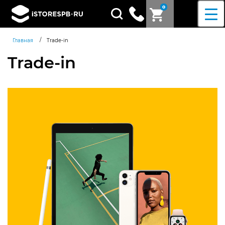
0
Поиск
товаров
/
Главная
Trade-in
Trade-in
Согласен c
политикой