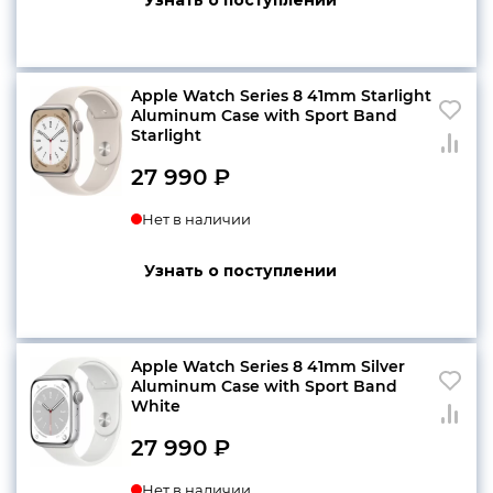
конфиденциальности
Apple Watch Series 8 41mm Starlight
Aluminum Case with Sport Band
Starlight
27 990
₽
+7 812 318-40-14
(c 10:00 до 21:00, без
Нет в наличии
выходных)
Узнать о поступлении
Apple Watch Series 8 41mm Silver
Aluminum Case with Sport Band
White
27 990
₽
Нет в наличии