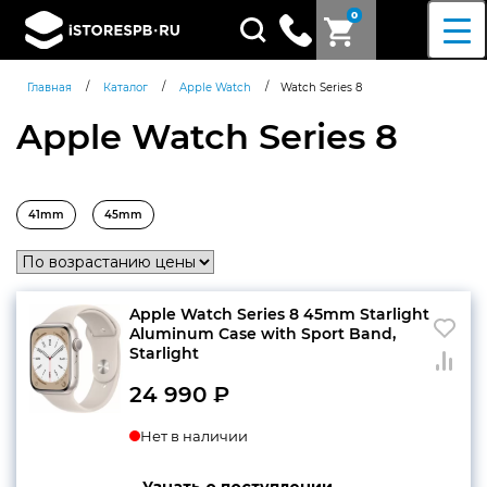
0
Поиск
товаров
/
/
/
Главная
Каталог
Apple Watch
Watch Series 8
Apple Watch Series 8
41mm
45mm
Apple Watch Series 8 45mm Starlight
Aluminum Case with Sport Band,
Starlight
24 990
₽
Нет в наличии
Согласен c
политикой
Узнать о поступлении