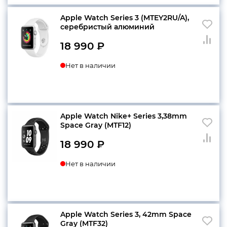
Apple Watch Series 3 (MTEY2RU/A),
серебристый алюминий
конфиденциальности
18 990
₽
Нет в наличии
+7 812 318-40-14
(c 10:00 до 21:00, без
выходных)
Apple Watch Nike+ Series 3,38mm
Space Gray (MTF12)
18 990
₽
Нет в наличии
Apple Watch Series 3, 42mm Space
Gray (MTF32)