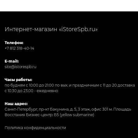
Интернет-магазин «iStoreSpb.ru»
Телефон:
+7 812 318-40-14
E-mail:
site@istorespb.ru
Часы работы:
по будням с 10:00 до 21:00 по вых. и праздничным с 11 до 20 доставка
с 10.30 до 23.00 - ежедневно
Наш адрес:
Санкт-Петербург, пр-кт Бакунина, д. 5, 3 этаж, офис 301
м. Площадь
Восстания Бизнес-центр: Б5 (yellow submarine)
Политика конфиденциальности