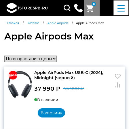
0
Поиск
товаров
/
/
/
Главная
Каталог
Apple Airpods
Apple Airpods Max
Apple Airpods Max
Apple AirPods Max USB-C (2024),
Midnight (черный)
37 990
₽
46 990
₽
Первоначальн
Текущая
В наличии
цена
цена:
составляла
37
В корзину
46
990 ₽.
990 ₽.
Согласен c
политикой