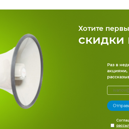
Хотите первы
скидки 
Раз в не
акциями,
рассказы
Согла
рассы