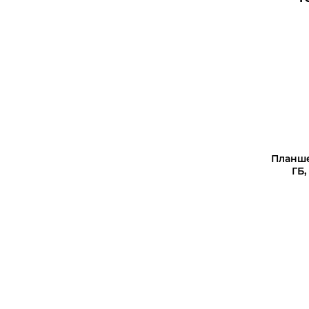
В корз
Планшет
ГБ,