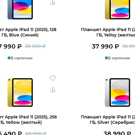
 Apple iPad 11 (2025), 128
Планшет Apple iPad 11 (2
+7 812 318-40-14
ГБ, Blue (Синий)
ГБ, Yelloy (желты
7 990
₽
37 990
₽
38 990
₽
38 9
Первоначальная
Текущая
(c 10:00 до 21:00, без выходных)
В наличии
В наличии
цена
цена:
составляла
37
ину
В корзину
38
990 ₽.
990 ₽.
 Apple iPad 11 (2025), 256
Планшет Apple iPad 11 (2
ГБ, Yellow (желтый)
ГБ, Silver (Серебри
6 490
₽
38 990
₽
48 990
₽