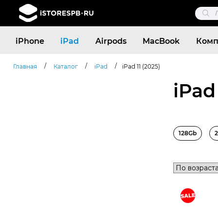
Поис
това
Поиск
iPhone
iPad
Airpods
MacBook
Комп
товаров
/
/
/
Главная
Каталог
iPad
iPad 11 (2025)
iPad
128Gb