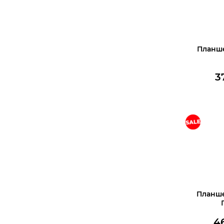
Планшет
3
В корз
Планшет
4