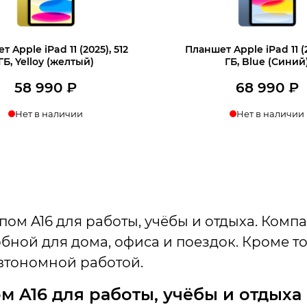
 Apple iPad 11 (2025), 512
Планшет Apple iPad 11 (2
ГБ, Yelloy (желтый)
ГБ, Blue (Синий
58 990
₽
68 990
₽
Нет в наличии
Нет в наличии
ом A16 для работы, учёбы и отдыха. Комп
ной для дома, офиса и поездок. Кроме тог
втономной работой.
ом A16 для работы, учёбы и отдыха