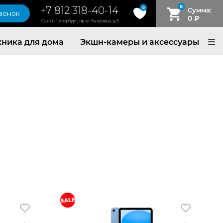
0
+7 812 318-40-14
0
Сумма:
звонок
0
₽
Санкт-Петербург, пр-кт Бакунина, д.5
хника для дома
Экшн-камеры и аксессуары