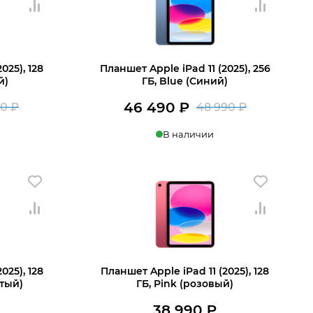
025), 128
Планшет Apple iPad 11 (2025), 256
й)
ГБ, Blue (Синий)
46 490
₽
90
₽
48 990
₽
Первоначальная
Текущая
Первона
Текущая
В наличии
цена
цена:
цена
цена:
составляла
37
составля
46
В корзину
38
990 ₽.
48
490 ₽.
990 ₽.
990 ₽.
025), 128
Планшет Apple iPad 11 (2025), 128
стый)
ГБ, Pink (розовый)
38 990
₽