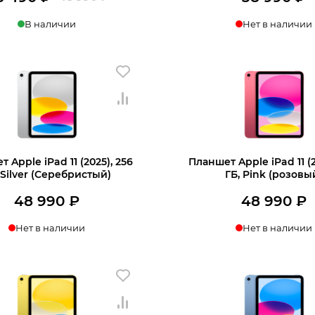
Первоначальная
Текущая
В наличии
Нет в наличии
цена
цена:
составляла
46
ину
48
490 ₽.
990 ₽.
 Apple iPad 11 (2025), 256
Планшет Apple iPad 11 (2
 Silver (Серебристый)
ГБ, Pink (розовы
48 990
₽
48 990
₽
Нет в наличии
Нет в наличии