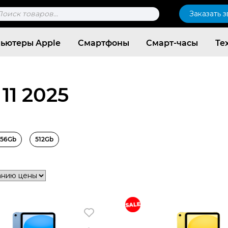
к
Заказать 
ров
ьютеры Apple
Смартфоны
Смарт-часы
Те
 11 2025
256Gb
512Gb
Согласен c
политикой конфиденциальности