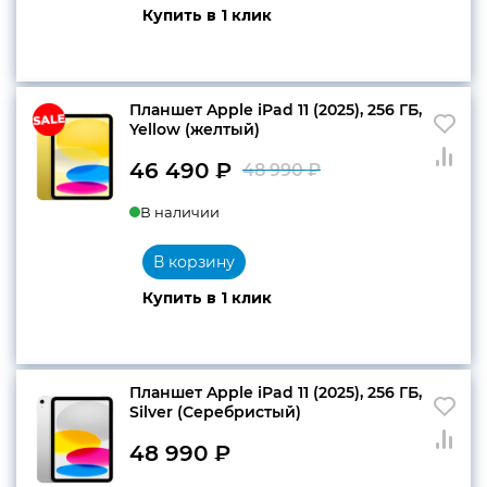
48
490 ₽.
Купить в 1 клик
990 ₽.
конфиденциальности
Планшет Apple iPad 11 (2025), 256 ГБ,
Yellow (желтый)
46 490
₽
48 990
₽
+7 812 318-40-14
Первоначаль
Текущая
(c 10:00 до 21:00, без
В наличии
цена
цена:
выходных)
составляла
46
В корзину
48
490 ₽.
Купить в 1 клик
990 ₽.
Планшет Apple iPad 11 (2025), 256 ГБ,
Silver (Серебристый)
48 990
₽