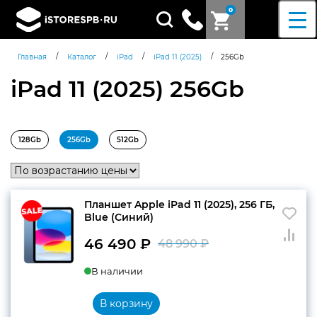
0
Поиск
товаров
/
/
/
/
Главная
Каталог
iPad
iPad 11 (2025)
256Gb
iPad 11 (2025) 256Gb
128Gb
256Gb
512Gb
Планшет Apple iPad 11 (2025), 256 ГБ,
Blue (Синий)
46 490
₽
48 990
₽
Первоначаль
Текущая
В наличии
цена
цена:
составляла
46
В корзину
Согласен c
политикой