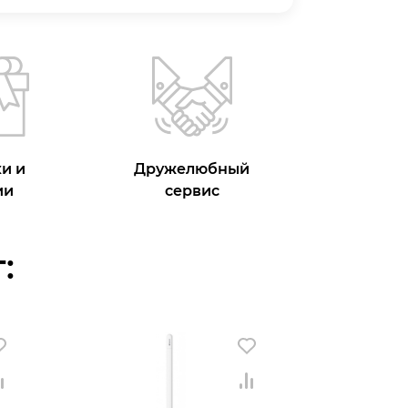
и и
Дружелюбный
ии
сервис
: