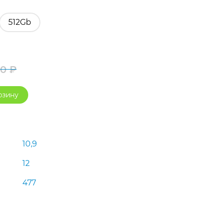
512Gb
90
₽
Первоначальная
Текущая
рзину
цена
цена:
составляла
46
48
490 ₽.
10,9
990 ₽.
12
477