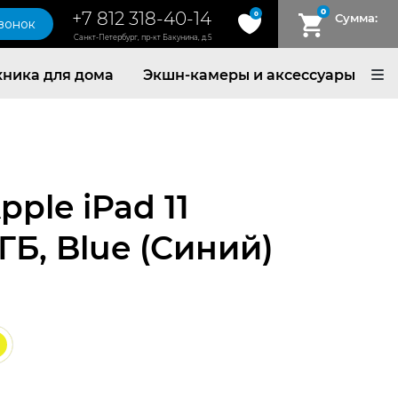
0
+7 812 318-40-14
0
Сумма:
звонок
Санкт-Петербург, пр-кт Бакунина, д.5
хника для дома
Экшн-камеры и аксессуары
ple iPad 11
 ГБ, Blue (Синий)