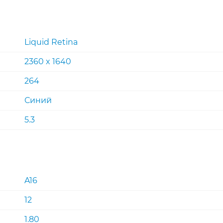
Liquid Retina
2360 x 1640
264
Синий
5.3
A16
12
1.80