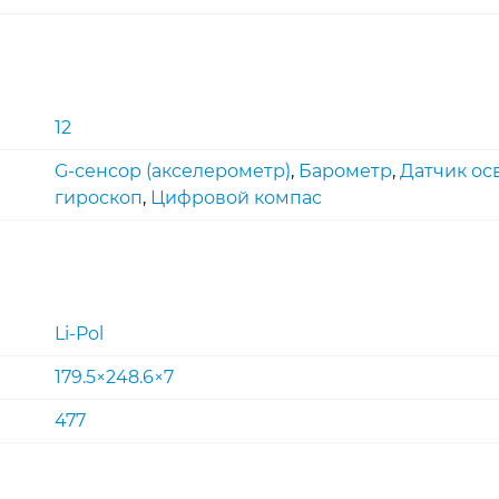
12
G-сенсор (акселерометр)
,
Барометр
,
Датчик о
гироскоп
,
Цифровой компас
Li-Pol
179.5×248.6×7
477