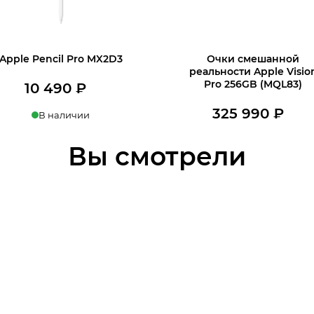
Apple Pencil Pro MX2D3
Очки смешанной
реальности Apple Visio
Pro 256GB (MQL83)
10 490
₽
325 990
₽
В наличии
В наличии
В корзину
Вы смотрели
В корзину