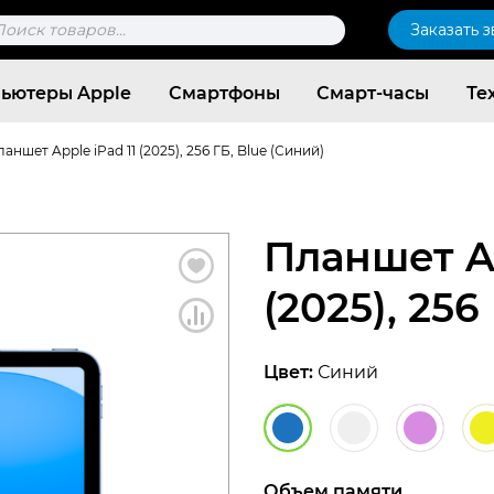
к
Заказать 
ров
ьютеры Apple
Смартфоны
Смарт-часы
Те
аншет Apple iPad 11 (2025), 256 ГБ, Blue (Синий)
Планшет Ap
(2025), 256
Цвет:
Синий
Согласен c
политикой конфиденциальности
Объем памяти