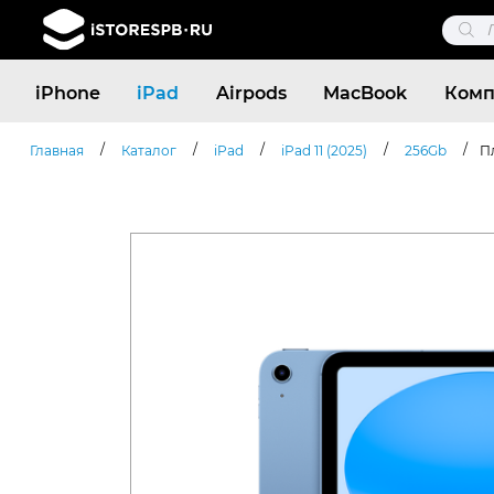
Поис
това
Поиск
iPhone
iPad
Airpods
MacBook
Комп
товаров
/
/
/
/
/
Главная
Каталог
iPad
iPad 11 (2025)
256Gb
Пл