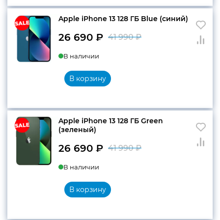
Apple iPhone 13 128 ГБ Blue (синий)
26 690
₽
41 990
₽
Первоначальн
Текущая
В наличии
цена
цена:
составляла
26
В корзину
41
690 ₽.
990 ₽.
Apple iPhone 13 128 ГБ Green
(зеленый)
26 690
₽
41 990
₽
Первоначальн
Текущая
В наличии
цена
цена:
составляла
26
В корзину
41
690 ₽.
990 ₽.