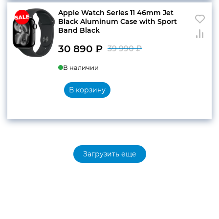
Apple Watch Series 11 46mm Jet
Black Aluminum Case with Sport
Band Black
30 890
₽
39 990
₽
Первоначальн
Текущая
В наличии
цена
цена:
составляла
30
В корзину
39
890 ₽.
990 ₽.
Загрузить еще