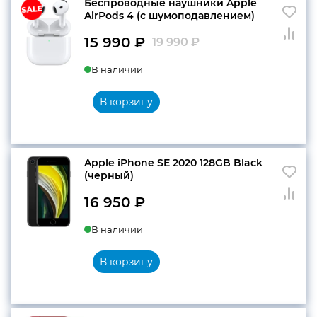
Беспроводные наушники Apple
AirPods 4 (c шумоподавлением)
15 990
₽
19 990
₽
Первоначальн
Текущая
В наличии
цена
цена:
составляла
15
В корзину
19
990 ₽.
990 ₽.
Apple iPhone SE 2020 128GB Black
(черный)
16 950
₽
В наличии
В корзину