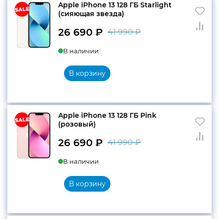
Apple iPhone 13 128 ГБ Starlight
(сияющая звезда)
26 690
₽
41 990
₽
Первоначальн
Текущая
В наличии
цена
цена:
составляла
26
В корзину
41
690 ₽.
990 ₽.
Apple iPhone 13 128 ГБ Pink
(розовый)
26 690
₽
41 990
₽
Первоначальн
Текущая
В наличии
цена
цена:
составляла
26
В корзину
41
690 ₽.
990 ₽.