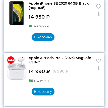
Apple iPhone SE 2020 64GB Black
(черный)
конфиденциальности
14 950
₽
В наличии
В корзину
+7 812 318-40-14
(c 10:00 до 21:00, без
выходных)
Apple AirPods Pro 2 (2023) MagSafe
USB-C
14 990
₽
16 990
₽
Первоначальн
Текущая
В наличии
цена
цена:
составляла
14
В корзину
16
990 ₽.
990 ₽.