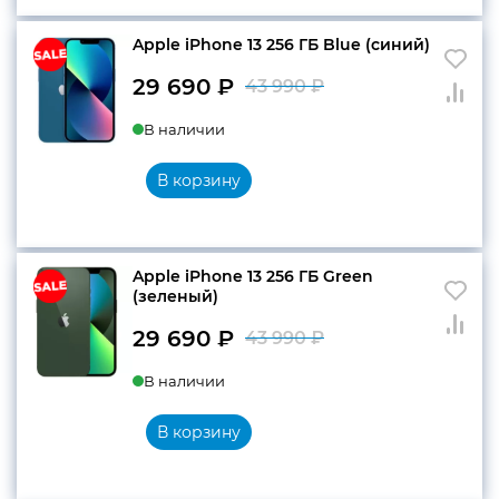
990 ₽.
Apple iPhone 13 256 ГБ Blue (синий)
29 690
₽
43 990
₽
Первоначальн
Текущая
В наличии
цена
цена:
составляла
29
В корзину
43
690 ₽.
990 ₽.
Apple iPhone 13 256 ГБ Green
(зеленый)
29 690
₽
43 990
₽
Первоначальн
Текущая
В наличии
цена
цена:
составляла
29
В корзину
43
690 ₽.
990 ₽.