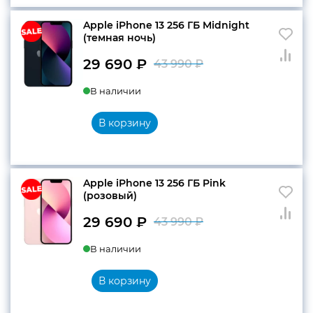
Apple iPhone 13 256 ГБ Midnight
(темная ночь)
29 690
₽
43 990
₽
Первоначальн
Текущая
В наличии
цена
цена:
составляла
29
В корзину
43
690 ₽.
990 ₽.
Apple iPhone 13 256 ГБ Pink
(розовый)
29 690
₽
43 990
₽
Первоначальн
Текущая
В наличии
цена
цена:
составляла
29
В корзину
43
690 ₽.