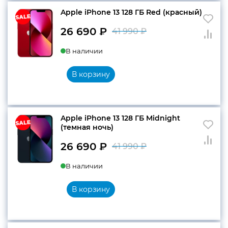
Apple iPhone 13 128 ГБ Red (красный)
26 690
₽
41 990
₽
Первоначальн
Текущая
В наличии
цена
цена:
составляла
26
В корзину
41
690 ₽.
990 ₽.
Apple iPhone 13 128 ГБ Midnight
(темная ночь)
26 690
₽
41 990
₽
Первоначальн
Текущая
В наличии
цена
цена:
составляла
26
В корзину
41
690 ₽.
990 ₽.