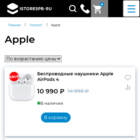
0
Поиск
товаров
/
/
Главная
Каталог
Apple
Apple
Беспроводные наушники Apple
AirPods 4
10 990
₽
14 990
₽
Первоначальн
Текущая
В наличии
цена
цена:
составляла
10
В корзину
14
990 ₽.
990 ₽.
Согласен c
политикой