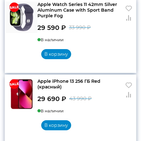
Apple Watch Series 11 42mm Silver
Aluminum Case with Sport Band
Purple Fog
29 590
₽
33 990
₽
Первоначальн
Текущая
В наличии
цена
цена:
составляла
29
В корзину
33
590 ₽.
990 ₽.
Apple iPhone 13 256 ГБ Red
(красный)
29 690
₽
43 990
₽
Первоначальн
Текущая
В наличии
цена
цена:
составляла
29
В корзину
43
690 ₽.
990 ₽.