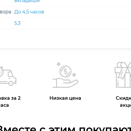
вкладыши
вора
До 4,5 часов
5.3
вка за 2
Низкая цена
Скидк
часа
акц
Вместе с этим покупают