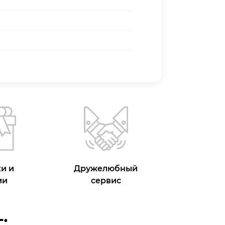
и и
Дружелюбный
ии
сервис
: