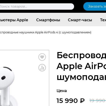
к
Заказать 
ров
ьютеры Apple
Смартфоны
Смарт-часы
Те
спроводные наушники Apple AirPods 4 (c шумоподавлением)
Беспрово
Apple AirPo
шумопода
Цена
Согласен c
политикой конфиденциальности
15 990
₽
19 99