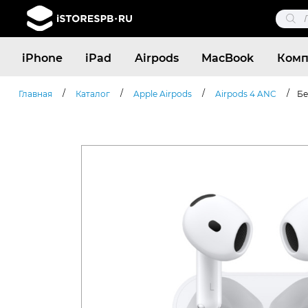
Поис
това
Поиск
iPhone
iPad
Airpods
MacBook
Комп
товаров
/
/
/
/
Главная
Каталог
Apple Airpods
Airpods 4 ANC
Бе