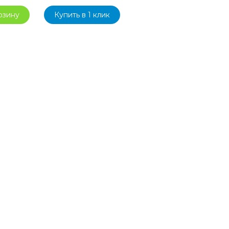
рзину
Купить в 1 клик
цена
цена:
составляла
15
19
990 ₽.
990 ₽.