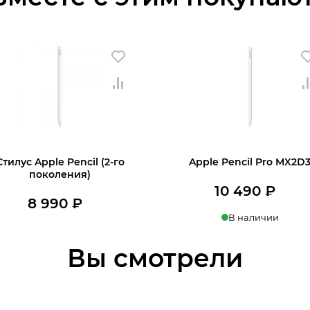
Стилус Apple Pencil (2-го
Apple Pencil Pro MX2D
поколения)
10 490
₽
8 990
₽
льная
В наличии
В наличии
пить в 1 клик
Купить в 1 клик
Вы смотрели
В корзину
В корзину