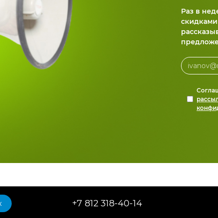
Раз в не
скидками
рассказы
предложе
Согла
рассы
конфи
+7 812 318-40-14
к