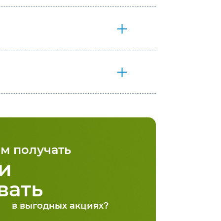
м получать
и
вать
в выгодных акциях?