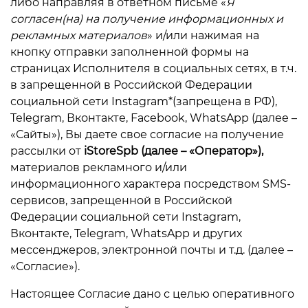
либо направляя в ответном письме «
Я
согласен(на) на получение информационных и
рекламных материалов
» и/или нажимая на
конфиденциальности
кнопку отправки заполненной формы на
страницах Исполнителя в социальных сетях, в т.ч.
в запрещенной в Российской Федерации
социальной сети Instagram*(запрещена в РФ),
+7 812 318-40-14
Telegram, Вконтакте, Facebook, WhatsApp (далее –
(c 10:00 до 21:00, без
«Сайты»), Вы даете свое согласие на получение
выходных)
рассылки от
iStoreSpb
(далее – «Оператор»),
материалов рекламного и/или
информационного характера посредством SMS-
сервисов, запрещенной в Российской
Федерации социальной сети Instagram,
Вконтакте, Telegram, WhatsApp и других
мессенджеров, электронной почты и т.д. (далее –
«Согласие»).
Настоящее Согласие дано с целью оперативного