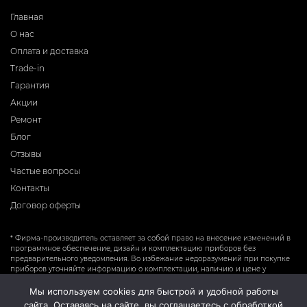
Главная
О нас
Оплата и доставка
Trade-in
Гарантия
Акции
Ремонт
Блог
Отзывы
Частые вопросы
Контакты
Договор оферты
* Фирма-производитель оставляет за собой право на внесение изменений в
программное обеспечение, дизайн и комплектацию приборов без
предварительного уведомления. Во избежание недоразумений при покупке
приборов уточняйте информацию о комплектации, наличию и цене у
продавцов. Вся информация на сайте носит справочный характер и не
является публичной офертой.
Мы используем cookies для быстрой и удобной работы
сайта. Оставаясь на сайте, вы соглашаетесь с обработкой