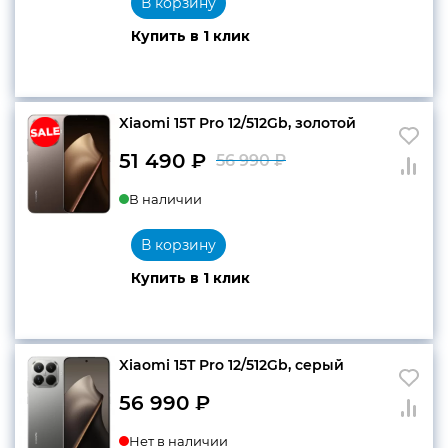
В корзину
59
490 ₽.
Купить в 1 клик
990 ₽.
Xiaomi 15T Pro 12/512Gb, золотой
51 490
₽
56 990
₽
Первоначальн
Текущая
В наличии
цена
цена:
составляла
51
В корзину
56
490 ₽.
Купить в 1 клик
990 ₽.
Xiaomi 15T Pro 12/512Gb, серый
56 990
₽
Нет в наличии