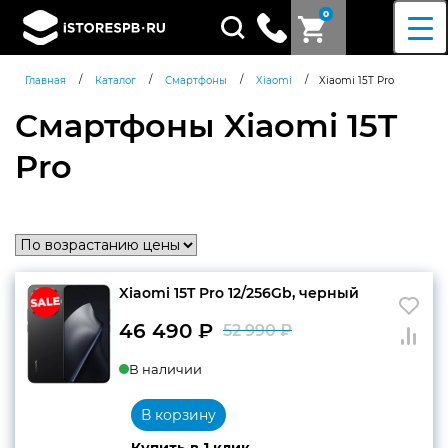
0
Поиск
товаров
/
/
/
/
Главная
Каталог
Смартфоны
Xiaomi
Xiaomi 15T Pro
Смартфоны Xiaomi 15T
Pro
Xiaomi 15T Pro 12/256Gb, черный
46 490
₽
52 990
₽
Первоначальн
Текущая
В наличии
цена
цена:
составляла
46
В корзину
52
490 ₽.
Согласен c
политикой
Купить в 1 клик