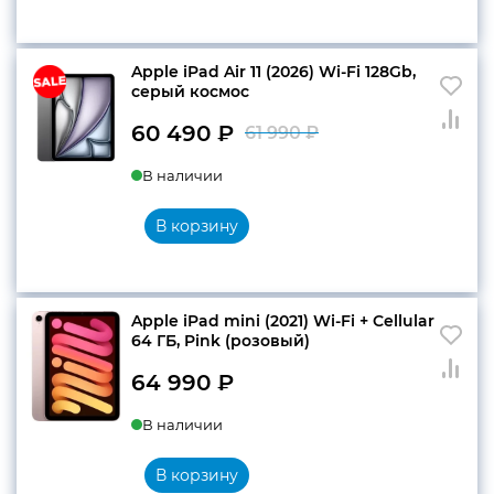
Apple iPad Air 11 (2026) Wi-Fi 128Gb,
серый космос
60 490
₽
61 990
₽
Первоначальн
Текущая
В наличии
цена
цена:
составляла
60
В корзину
61
490 ₽.
990 ₽.
Apple iPad mini (2021) Wi-Fi + Cellular
64 ГБ, Pink (розовый)
64 990
₽
В наличии
В корзину