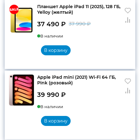
Планшет Apple iPad 11 (2025), 128 ГБ,
Yelloy (желтый)
37 490
₽
37 990
₽
Первоначальн
Текущая
В наличии
цена
цена:
составляла
37
В корзину
37
490 ₽.
990 ₽.
Apple iPad mini (2021) Wi-Fi 64 ГБ,
Pink (розовый)
39 990
₽
В наличии
В корзину