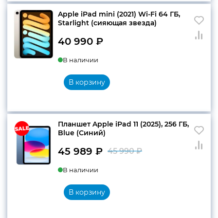
Apple iPad mini (2021) Wi-Fi 64 ГБ,
Starlight (сияющая звезда)
40 990
₽
В наличии
В корзину
Планшет Apple iPad 11 (2025), 256 ГБ,
Blue (Синий)
45 989
₽
45 990
₽
Первоначальн
Текущая
В наличии
цена
цена:
составляла
45
В корзину
45
989 ₽.
990 ₽.