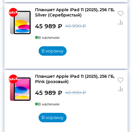
Планшет Apple iPad 11 (2025), 256 ГБ,
Silver (Серебристый)
45 989
₽
45 990
₽
Первоначальн
Текущая
В наличии
цена
цена:
составляла
45
В корзину
45
989 ₽.
990 ₽.
Планшет Apple iPad 11 (2025), 256 ГБ,
Pink (розовый)
45 989
₽
45 990
₽
Первоначальн
Текущая
В наличии
цена
цена:
составляла
45
В корзину
45
989 ₽.