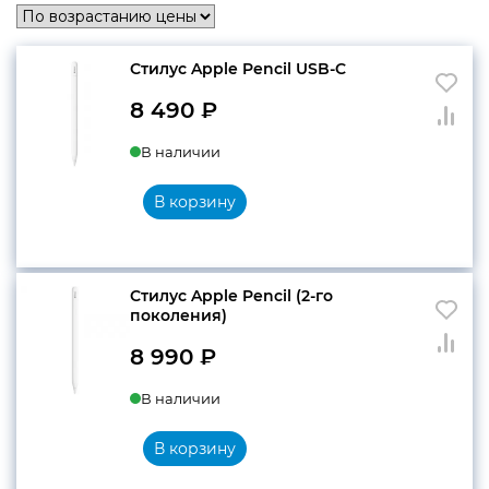
конфиденциальности
Стилус Apple Pencil USB-C
8 490
₽
В наличии
+7 812 318-40-14
В корзину
(c 10:00 до 21:00, без
выходных)
Стилус Apple Pencil (2-го
поколения)
8 990
₽
В наличии
В корзину