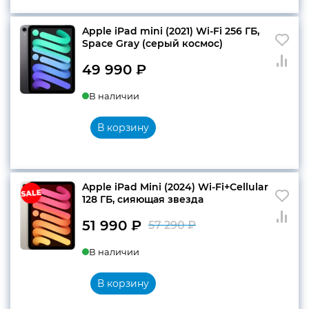
Apple iPad mini (2021) Wi-Fi 256 ГБ,
Space Gray (серый космос)
49 990
₽
В наличии
В корзину
Apple iPad Mini (2024) Wi-Fi+Cellular
128 ГБ, сияющая звезда
51 990
₽
57 290
₽
Первоначальн
Текущая
В наличии
цена
цена:
составляла
51
В корзину
57
990 ₽.