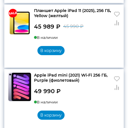
990 ₽.
Планшет Apple iPad 11 (2025), 256 ГБ,
Yellow (желтый)
45 989
₽
45 990
₽
Первоначальн
Текущая
В наличии
цена
цена:
составляла
45
В корзину
45
989 ₽.
990 ₽.
Apple iPad mini (2021) Wi-Fi 256 ГБ,
Purple (фиолетовый)
49 990
₽
В наличии
В корзину