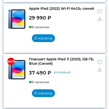
Apple iPad (2022) Wi-Fi 64Gb, синий
29 990
₽
В наличии
В корзину
Планшет Apple iPad 11 (2025), 128 ГБ,
Blue (Синий)
37 490
₽
37 990
₽
Первоначальн
Текущая
В наличии
цена
цена:
составляла
37
В корзину
37
490 ₽.
990 ₽.