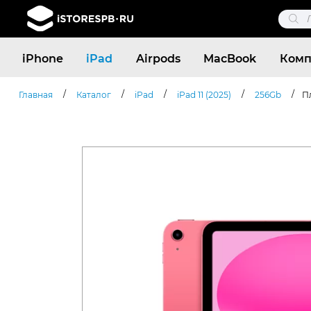
Поис
това
Поиск
iPhone
iPad
Airpods
MacBook
Комп
товаров
/
/
/
/
/
Главная
Каталог
iPad
iPad 11 (2025)
256Gb
Пл