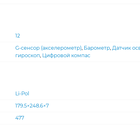
12
G-сенсор (акселерометр)
,
Барометр
,
Датчик о
гироскоп
,
Цифровой компас
Li-Pol
179.5×248.6×7
477