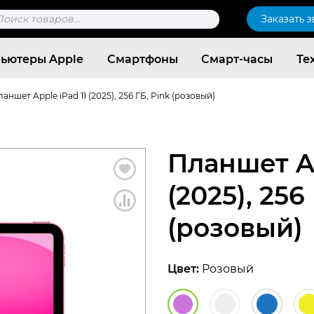
к
Заказать 
ров
ьютеры Apple
Смартфоны
Смарт-часы
Те
аншет Apple iPad 11 (2025), 256 ГБ, Pink (розовый)
Планшет Ap
(2025), 256
(розовый)
Цвет:
Розовый
Согласен c
политикой конфиденциальности