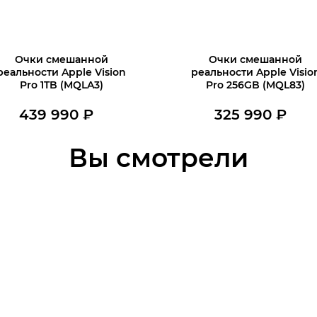
Очки смешанной
Очки смешанной
реальности Apple Vision
реальности Apple Visio
Pro 1TB (MQLA3)
Pro 256GB (MQL83)
льная
439 990
₽
325 990
₽
Нет в наличии
В наличии
Вы смотрели
В корзину