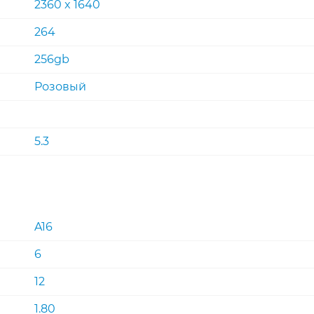
2360 x 1640
264
256gb
Розовый
5.3
A16
6
12
1.80