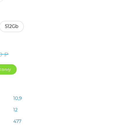
512Gb
90
₽
Первоначальная
Текущая
рзину
цена
цена:
составляла
45
45
989 ₽.
10,9
990 ₽.
12
477