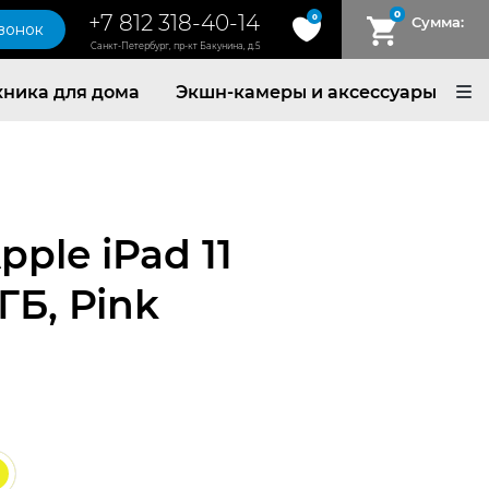
0
+7 812 318-40-14
0
Сумма:
звонок
Санкт-Петербург, пр-кт Бакунина, д.5
хника для дома
Экшн-камеры и аксессуары
ple iPad 11
 ГБ, Pink