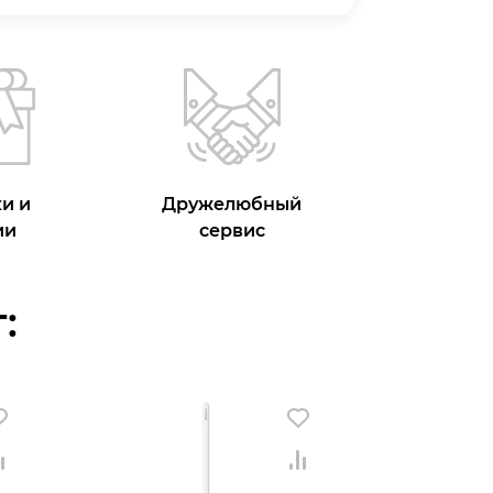
и и
Дружелюбный
ии
сервис
: