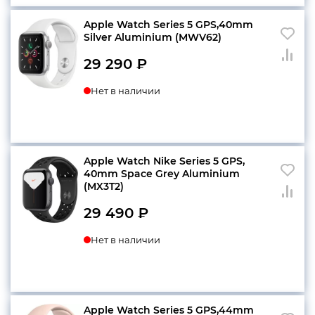
Apple Watch Series 5 GPS,40mm
Silver Aluminium (MWV62)
конфиденциальности
29 290
₽
Нет в наличии
+7 812 318-40-14
(c 10:00 до 21:00, без
выходных)
Apple Watch Nike Series 5 GPS,
40mm Space Grey Aluminium
(MX3T2)
29 490
₽
Нет в наличии
Apple Watch Series 5 GPS,44mm