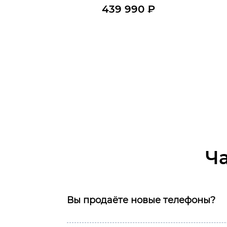
439 990
₽
Нет в наличии
Узнать о поступлении
Ку
Ч
Вы продаёте новые телефоны?