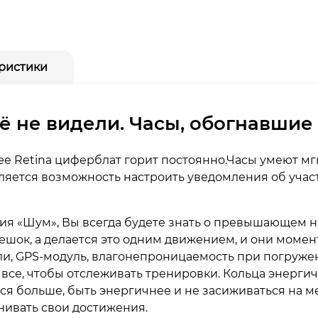
ристики
ё не видели. Часы, обогнавшие 
ее Retina циферблат горит постоянно.Часы умеют м
вляется возможность настроить уведомления об уча
я «Шум», Вы всегда будете знать о превышающем н
ешок, а делается это одним движением, и они момен
и, GPS‐модуль, влагонепроницаемость при погружен
ь все, чтобы отслеживать тренировки. Кольца энерг
ся больше, быть энергичнее и не засиживаться на ме
нивать свои достижения.