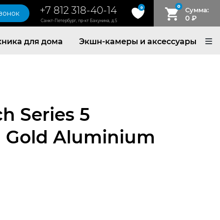
0
+7 812 318-40-14
0
Сумма:
звонок
0
₽
Санкт-Петербург, пр-кт Бакунина, д.5
хника для дома
Экшн-камеры и аксессуары
h Series 5
Gold Aluminium