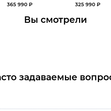
365 990
₽
325 990
₽
В наличии
В наличии
пить в 1 клик
Купить в 1 клик
Вы смотрели
В корзину
В корзину
асто задаваемые вопро