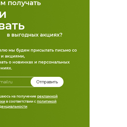
м получать
и
вать
в выгодных акциях?
делю мы будем присылать письмо со
 и акциями,
вать о новинках и персональных
ниях.
шаюсь на получение
рекламной
лки
в соответствии с
политикой
денциальности