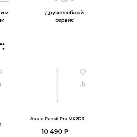
и и
Дружелюбный
ии
сервис
:
Apple Pencil Pro MX2D3
n
10 490
₽