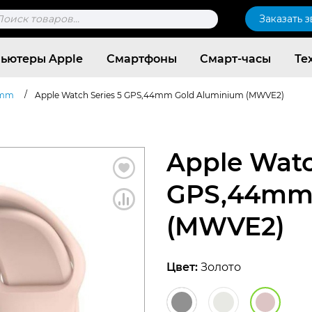
к
Заказать 
ров
ьютеры Apple
Смартфоны
Смарт-часы
Те
/
mm
Apple Watch Series 5 GPS,44mm Gold Aluminium (MWVE2)
Apple Watc
GPS,44mm 
(MWVE2)
Цвет:
Золото
Согласен c
политикой конфиденциальности