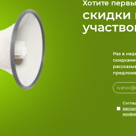
Хотите первы
скидки 
участво
Раз в не
скидками
рассказы
предложе
Согла
рассы
конфи