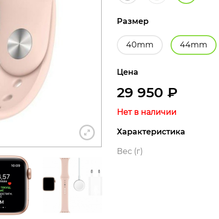
Размер
40mm
44mm
+7 812 318-40-14
Цена
(c 10:00 до 21:00, без выходных)
29 950
₽
Нет в наличии
Характеристика
Вес (г)