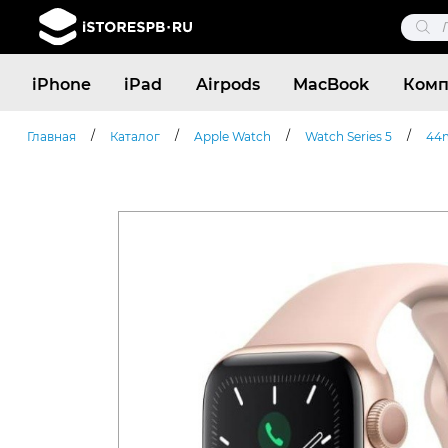
Поис
това
Поиск
iPhone
iPad
Airpods
MacBook
Комп
товаров
/
/
/
/
Главная
Каталог
Apple Watch
Watch Series 5
44