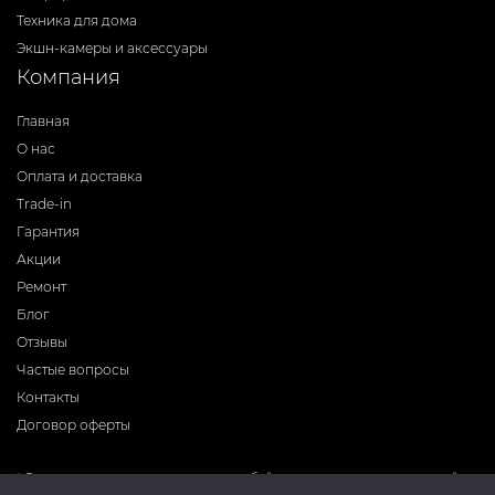
Техника для дома
Экшн-камеры и аксессуары
Компания
Главная
О нас
Оплата и доставка
Trade-in
Гарантия
Акции
Ремонт
Блог
Отзывы
Частые вопросы
Контакты
Договор оферты
* Фирма-производитель оставляет за собой право на внесение изменений в
программное обеспечение, дизайн и комплектацию приборов без