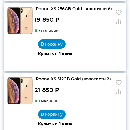
iPhone XS 256GB Gold (золотистый)
конфиденциальности
19 850
₽
В наличии
В корзину
+7 812 318-40-14
Купить в 1 клик
(c 10:00 до 21:00, без
выходных)
iPhone XS 512GB Gold (золотистый)
21 850
₽
В наличии
В корзину
Купить в 1 клик