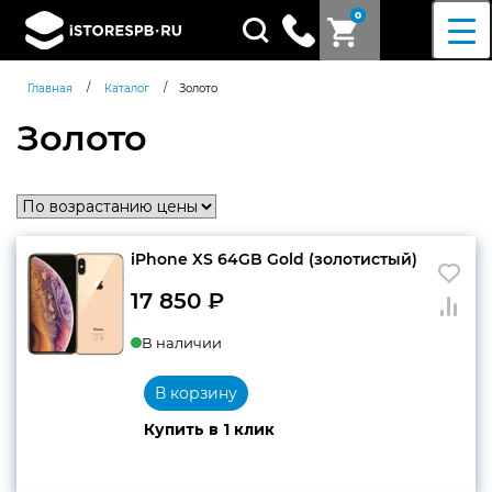
0
Поиск
товаров
/
/
Главная
Каталог
Золото
Золото
iPhone XS 64GB Gold (золотистый)
17 850
₽
В наличии
В корзину
Купить в 1 клик
Согласен c
политикой