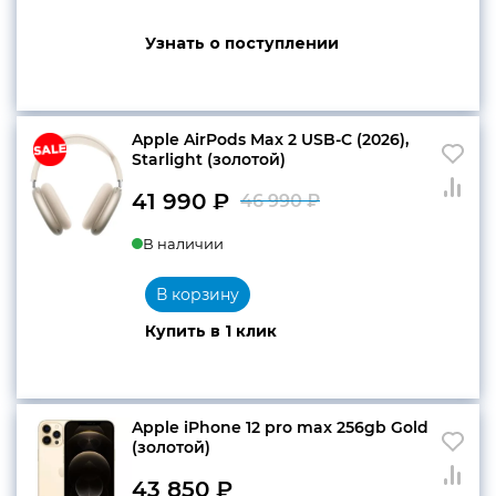
Узнать о поступлении
Apple AirPods Max 2 USB-C (2026),
Starlight (золотой)
41 990
₽
46 990
₽
Первоначальн
Текущая
В наличии
цена
цена:
составляла
41
В корзину
46
990 ₽.
Купить в 1 клик
990 ₽.
Apple iPhone 12 pro max 256gb Gold
(золотой)
43 850
₽