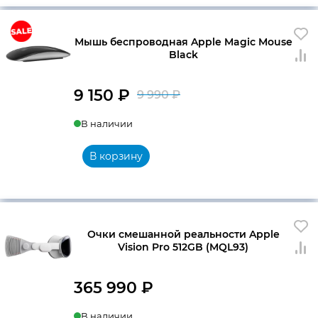
Мышь беспроводная Apple Magic Mouse
Black
9 150
₽
9 990
₽
Первоначальна
Текущая
В наличии
цена
цена:
составляла
9
В корзину
9
150 ₽.
990 ₽.
Очки смешанной реальности Apple
Vision Pro 512GB (MQL93)
365 990
₽
В наличии