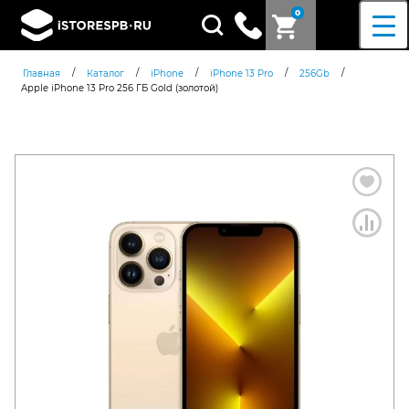
0
Поиск
товаров
/
/
/
/
/
Главная
Каталог
iPhone
iPhone 13 Pro
256Gb
Apple iPhone 13 Pro 256 ГБ Gold (золотой)
Согласен c
политикой