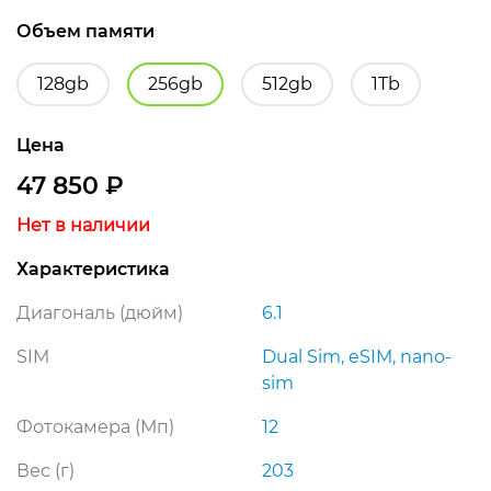
Объем памяти
128gb
256gb
512gb
1Tb
Цена
47 850
₽
Нет в наличии
Характеристика
Диагональ (дюйм)
6.1
SIM
Dual Sim, eSIM, nano-
sim
Фотокамера (Мп)
12
Вес (г)
203