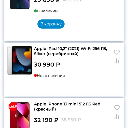
Первоначальн
Текущая
В наличии
цена
цена:
составляла
29
В корзину
43
690 ₽.
990 ₽.
Apple iPad 10,2″ (2021) Wi-Fi 256 ГБ,
Silver (серебристый)
30 990
₽
Нет в наличии
Apple iPhone 13 mini 512 ГБ Red
(красный)
32 190
₽
38 950
₽
Первоначальн
Текущая