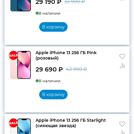
29 190
₽
33 990
₽
Первоначальн
Текущая
В наличии
цена
цена:
составляла
29
В корзину
33
190 ₽.
990 ₽.
Apple iPhone 13 256 ГБ Pink
(розовый)
29 690
₽
43 990
₽
Первоначальн
Текущая
В наличии
цена
цена:
составляла
29
В корзину
43
690 ₽.
990 ₽.
Apple iPhone 13 256 ГБ Starlight
(сияющая звезда)