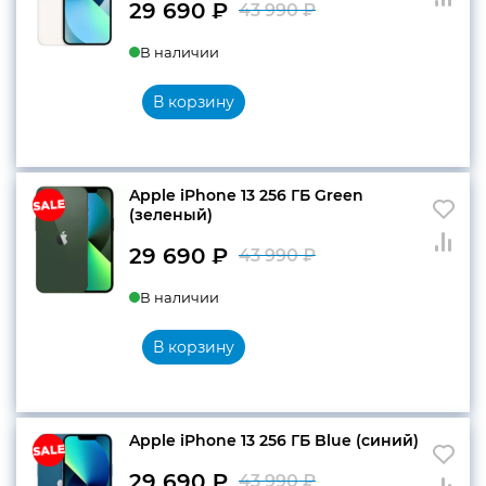
29 690
₽
43 990
₽
Первоначальн
Текущая
В наличии
цена
цена:
составляла
29
В корзину
43
690 ₽.
990 ₽.
Apple iPhone 13 256 ГБ Green
(зеленый)
29 690
₽
43 990
₽
Первоначальн
Текущая
В наличии
цена
цена:
составляла
29
В корзину
43
690 ₽.
990 ₽.
Apple iPhone 13 256 ГБ Blue (синий)
29 690
₽
43 990
₽