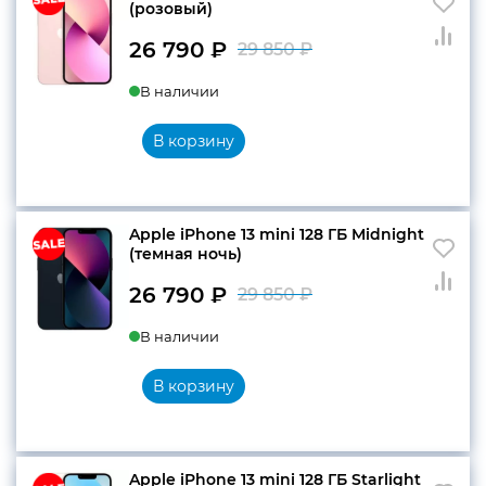
(розовый)
26 790
₽
29 850
₽
Первоначальн
Текущая
В наличии
цена
цена:
составляла
26
В корзину
29
790 ₽.
850 ₽.
Apple iPhone 13 mini 128 ГБ Midnight
(темная ночь)
26 790
₽
29 850
₽
Первоначальн
Текущая
В наличии
цена
цена:
составляла
26
В корзину
29
790 ₽.
850 ₽.
Apple iPhone 13 mini 128 ГБ Starlight