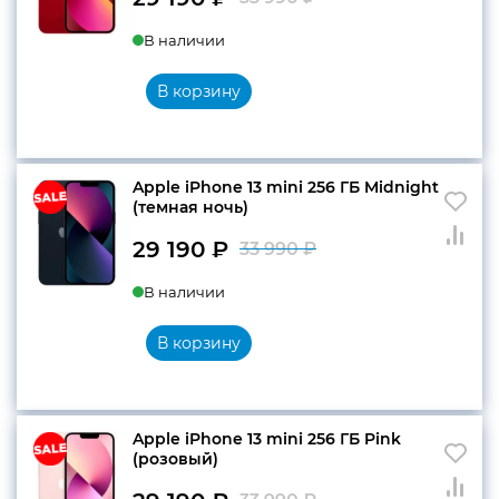
Первоначальн
Текущая
В наличии
цена
цена:
составляла
29
В корзину
33
190 ₽.
990 ₽.
Apple iPhone 13 mini 256 ГБ Midnight
(темная ночь)
29 190
₽
33 990
₽
Первоначальн
Текущая
В наличии
цена
цена:
составляла
29
В корзину
33
190 ₽.
990 ₽.
Apple iPhone 13 mini 256 ГБ Pink
(розовый)