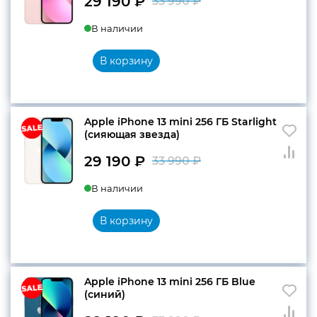
29 190
₽
33 990
₽
Первоначальн
Текущая
В наличии
цена
цена:
составляла
29
В корзину
33
190 ₽.
990 ₽.
Apple iPhone 13 mini 256 ГБ Starlight
(сияющая звезда)
29 190
₽
33 990
₽
Первоначальн
Текущая
В наличии
цена
цена:
составляла
29
В корзину
33
190 ₽.
990 ₽.
Apple iPhone 13 mini 256 ГБ Blue
(синий)