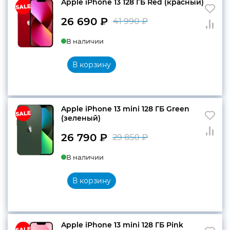
Apple iPhone 13 128 ГБ Red (красный)
26 690
₽
41 990
₽
Первоначальн
Текущая
В наличии
цена
цена:
составляла
26
В корзину
41
690 ₽.
990 ₽.
Apple iPhone 13 mini 128 ГБ Green
(зеленый)
26 790
₽
29 850
₽
Первоначальн
Текущая
В наличии
цена
цена:
составляла
26
В корзину
29
790 ₽.
850 ₽.
Apple iPhone 13 mini 128 ГБ Pink