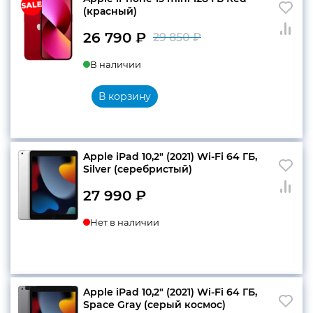
(красный)
26 790
₽
29 850
₽
Первоначальн
Текущая
В наличии
цена
цена:
составляла
26
В корзину
29
790 ₽.
850 ₽.
Apple iPad 10,2″ (2021) Wi-Fi 64 ГБ,
Silver (серебристый)
27 990
₽
Нет в наличии
Apple iPad 10,2″ (2021) Wi-Fi 64 ГБ,
Space Gray (серый космос)