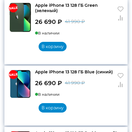
Apple iPhone 13 128 ГБ Green
(зеленый)
26 690
₽
41 990
₽
Первоначальн
Текущая
В наличии
цена
цена:
составляла
26
В корзину
41
690 ₽.
990 ₽.
Apple iPhone 13 128 ГБ Blue (синий)
26 690
₽
41 990
₽
Первоначальн
Текущая
В наличии
цена
цена:
составляла
26
В корзину
41
690 ₽.
990 ₽.