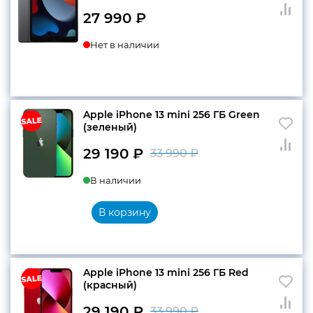
27 990
₽
Нет в наличии
Apple iPhone 13 mini 256 ГБ Green
(зеленый)
29 190
₽
33 990
₽
Первоначальн
Текущая
В наличии
цена
цена:
составляла
29
В корзину
33
190 ₽.
990 ₽.
Apple iPhone 13 mini 256 ГБ Red
(красный)
29 190
₽
33 990
₽