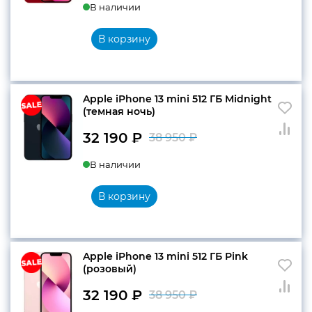
В наличии
цена
цена:
составляла
32
В корзину
38
190 ₽.
950 ₽.
Apple iPhone 13 mini 512 ГБ Midnight
(темная ночь)
32 190
₽
38 950
₽
Первоначальн
Текущая
В наличии
цена
цена:
составляла
32
В корзину
38
190 ₽.
950 ₽.
Apple iPhone 13 mini 512 ГБ Pink
(розовый)
32 190
₽
38 950
₽
Первоначальн
Текущая