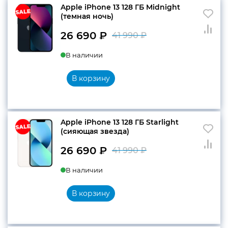
Apple iPhone 13 128 ГБ Midnight
(темная ночь)
конфиденциальности
26 690
₽
41 990
₽
Первоначальн
Текущая
В наличии
цена
цена:
составляла
26
В корзину
+7 812 318-40-14
41
690 ₽.
(c 10:00 до 21:00, без
990 ₽.
выходных)
Apple iPhone 13 128 ГБ Starlight
(сияющая звезда)
26 690
₽
41 990
₽
Первоначальн
Текущая
В наличии
цена
цена:
составляла
26
В корзину
41
690 ₽.
990 ₽.