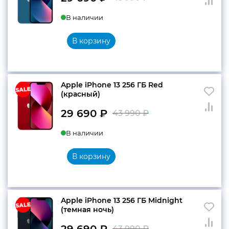
Первоначальн
Текущая
В наличии
цена
цена:
составляла
29
В корзину
43
690 ₽.
990 ₽.
Apple iPhone 13 256 ГБ Red
(красный)
29 690
₽
43 990
₽
Первоначальн
Текущая
В наличии
цена
цена:
составляла
29
В корзину
43
690 ₽.
990 ₽.
Apple iPhone 13 256 ГБ Midnight
(темная ночь)
29 690
₽
43 990
₽