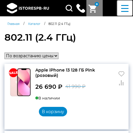
0
Поиск
товаров
/
/
Главная
Каталог
802.11 (2.4 ГГц)
802.11 (2.4 ГГц)
Apple iPhone 13 128 ГБ Pink
(розовый)
26 690
₽
41 990
₽
Первоначальн
Текущая
В наличии
цена
цена:
составляла
26
В корзину
41
690 ₽.
990 ₽.
Согласен c
политикой