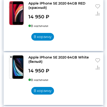
Apple iPhone SE 2020 64GB RED
(красный)
конфиденциальности
14 950
₽
В наличии
В корзину
+7 812 318-40-14
(c 10:00 до 21:00, без
выходных)
Apple iPhone SE 2020 64GB White
(белый)
14 950
₽
В наличии
В корзину