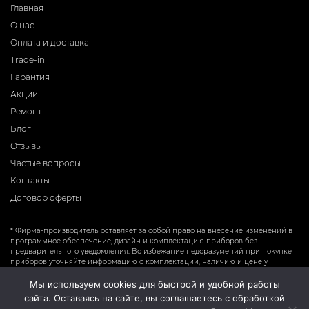
Главная
О нас
Оплата и доставка
Trade-in
Гарантия
Акции
Ремонт
Блог
Отзывы
Частые вопросы
Контакты
Договор оферты
* Фирма-производитель оставляет за собой право на внесение изменений в
программное обеспечение, дизайн и комплектацию приборов без
предварительного уведомления. Во избежание недоразумений при покупке
приборов уточняйте информацию о комплектации, наличию и цене у
продавцов. Вся информация на сайте носит справочный характер и не
является публичной офертой.
Мы используем cookies для быстрой и удобной работы
сайта. Оставаясь на сайте, вы соглашаетесь с обработкой