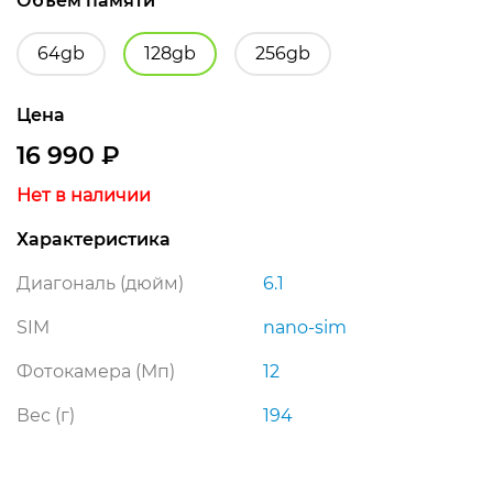
Объем памяти
64gb
128gb
256gb
Цена
16 990
₽
Нет в наличии
Характеристика
Диагональ (дюйм)
6.1
SIM
nano-sim
Фотокамера (Мп)
12
Вес (г)
194