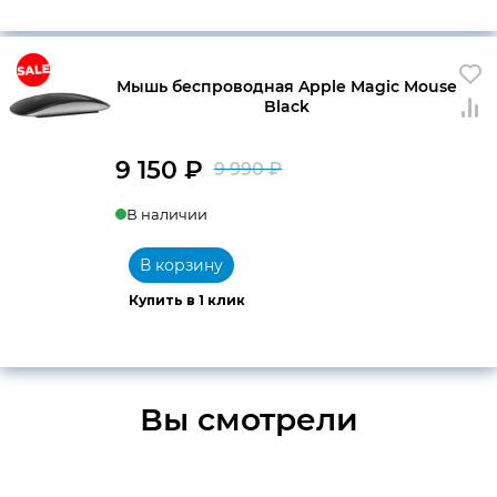
Мышь беспроводная Apple Magic Mouse
Black
9 150
₽
9 990
₽
Первоначальна
Текущая
В наличии
цена
цена:
составляла
9
В корзину
9
150 ₽.
Купить в 1 клик
990 ₽.
Вы смотрели