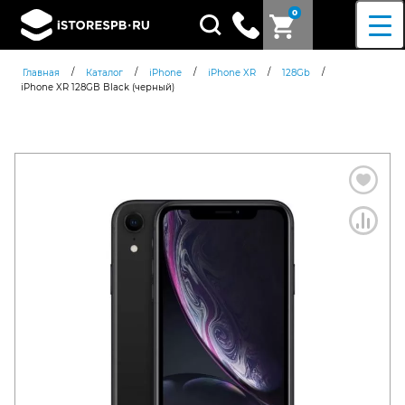
0
Поиск
товаров
/
/
/
/
/
Главная
Каталог
iPhone
iPhone XR
128Gb
iPhone XR 128GB Black (черный)
Согласен c
политикой