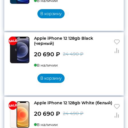
В наличии
цена
цена:
составляла
20
В корзину
24
690 ₽.
490 ₽.
Apple iPhone 12 128gb Black
(черный)
20 690
₽
24 490
₽
Первоначальн
Текущая
В наличии
цена
цена:
составляла
20
В корзину
24
690 ₽.
490 ₽.
Apple iPhone 12 128gb White (белый)
20 690
₽
24 490
₽
Первоначальн
Текущая
В наличии
цена
цена: