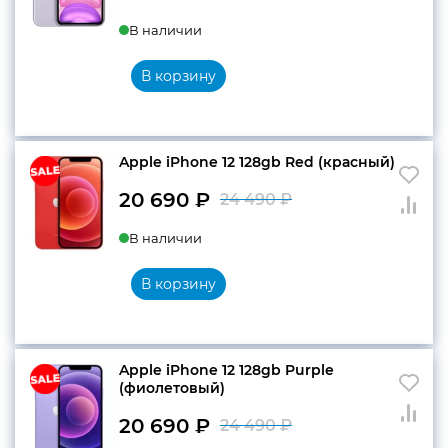
Первоначальн
Текущая
В наличии
цена
цена:
составляла
19
В корзину
22
790 ₽.
990 ₽.
Apple iPhone 12 128gb Red (красный)
20 690
₽
24 490
₽
Первоначальн
Текущая
В наличии
цена
цена:
составляла
20
В корзину
24
690 ₽.
490 ₽.
Apple iPhone 12 128gb Purple
(фиолетовый)
20 690
₽
24 490
₽
Первоначальн
Текущая