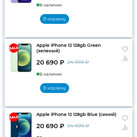
В наличии
цена
цена:
составляла
20
В корзину
24
690 ₽.
490 ₽.
Apple iPhone 12 128gb Green
(зеленый)
20 690
₽
24 990
₽
Первоначальн
Текущая
В наличии
цена
цена:
составляла
20
В корзину
24
690 ₽.
990 ₽.
Apple iPhone 12 128gb Blue (синий)
20 690
₽
24 490
₽
Первоначальн
Текущая