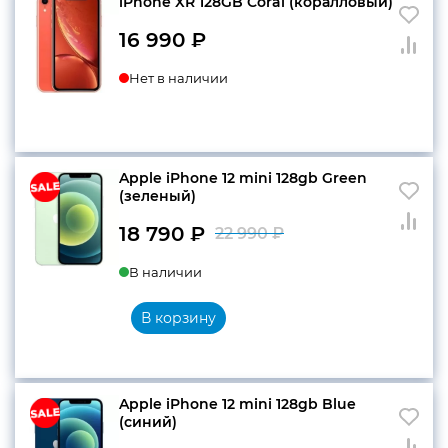
iPhone XR 128GB Coral (коралловый)
16 990
₽
Нет в наличии
Apple iPhone 12 mini 128gb Green
(зеленый)
18 790
₽
22 990
₽
Первоначальн
Текущая
В наличии
цена
цена:
составляла
18
В корзину
22
790 ₽.
990 ₽.
Apple iPhone 12 mini 128gb Blue
(cиний)