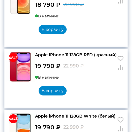
18 790
₽
22 990
₽
Первоначальн
Текущая
В наличии
цена
цена:
составляла
18
В корзину
22
790 ₽.
990 ₽.
Apple iPhone 11 128GB RED (красный)
19 790
₽
22 990
₽
Первоначальн
Текущая
В наличии
цена
цена:
составляла
19
В корзину
22
790 ₽.
990 ₽.
Apple iPhone 11 128GB White (белый)
19 790
₽
22 990
₽
Первоначальн
Текущая