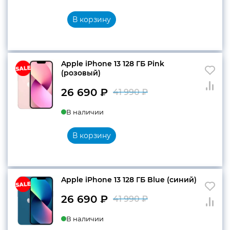
составляла
26
В корзину
41
690 ₽.
990 ₽.
Apple iPhone 13 128 ГБ Pink
(розовый)
26 690
₽
41 990
₽
Первоначальн
Текущая
В наличии
цена
цена:
составляла
26
В корзину
41
690 ₽.
990 ₽.
Apple iPhone 13 128 ГБ Blue (синий)
26 690
₽
41 990
₽
Первоначальн
Текущая
В наличии
цена
цена: