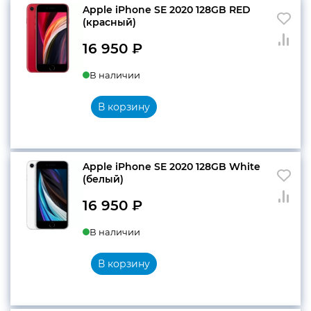
Apple iPhone SE 2020 128GB RED
(красный)
конфиденциальности
16 950
₽
В наличии
В корзину
+7 812 318-40-14
(c 10:00 до 21:00, без
выходных)
Apple iPhone SE 2020 128GB White
(белый)
16 950
₽
В наличии
В корзину