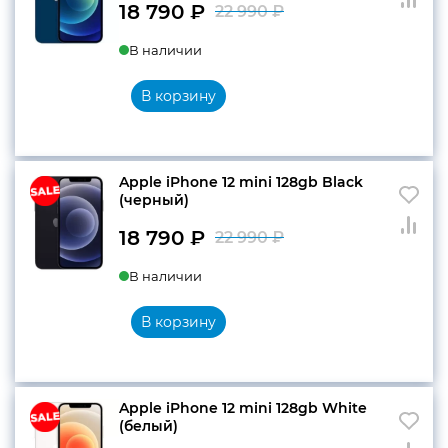
18 790
₽
22 990
₽
Первоначальн
Текущая
В наличии
цена
цена:
составляла
18
В корзину
22
790 ₽.
990 ₽.
Apple iPhone 12 mini 128gb Black
(черный)
18 790
₽
22 990
₽
Первоначальн
Текущая
В наличии
цена
цена:
составляла
18
В корзину
22
790 ₽.
990 ₽.
Apple iPhone 12 mini 128gb White
(белый)