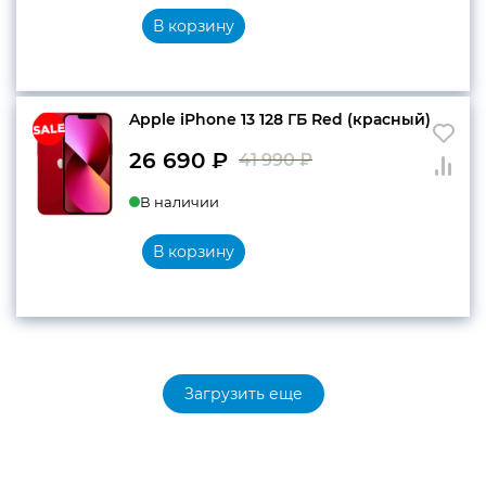
составляла
26
В корзину
41
690 ₽.
990 ₽.
Apple iPhone 13 128 ГБ Red (красный)
26 690
₽
41 990
₽
Первоначальн
Текущая
В наличии
цена
цена:
составляла
26
В корзину
41
690 ₽.
990 ₽.
Загрузить еще