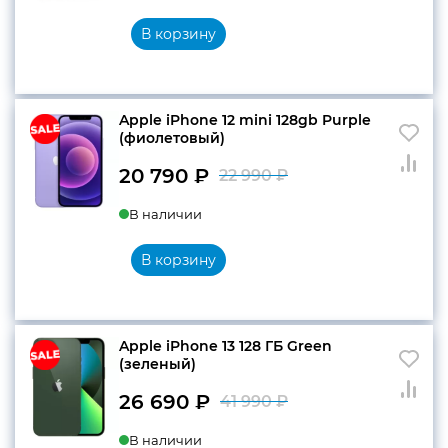
составляла
20
В корзину
24
690 ₽.
490 ₽.
Apple iPhone 12 mini 128gb Purple
(фиолетовый)
20 790
₽
22 990
₽
Первоначальн
Текущая
В наличии
цена
цена:
составляла
20
В корзину
22
790 ₽.
990 ₽.
Apple iPhone 13 128 ГБ Green
(зеленый)
26 690
₽
41 990
₽
Первоначальн
Текущая
В наличии
цена
цена: