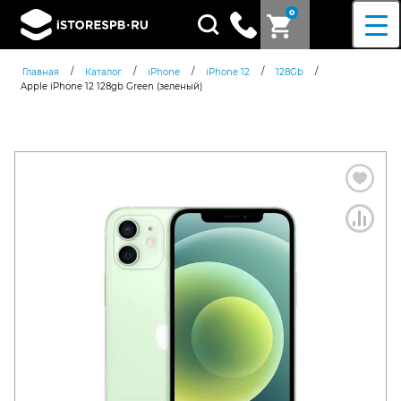
0
Поиск
товаров
/
/
/
/
/
Главная
Каталог
iPhone
iPhone 12
128Gb
Apple iPhone 12 128gb Green (зеленый)
Согласен c
политикой