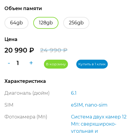
Объем памяти
64gb
128gb
256gb
Цена
20 990
₽
24 990
₽
Первоначальная
Текущая
Количество
-
+
цена
цена:
В корзину
Купить в 1 клик
товара
составляла
20
Apple
Характеристика
iPhone
24
990 ₽.
12
990 ₽.
Диагональ (дюйм)
6.1
128gb
Green
SIM
eSIM, nano-sim
(зеленый)
Фотокамера (Мп)
Система двух камер 12
Мп: сверхшироко­
угольная и