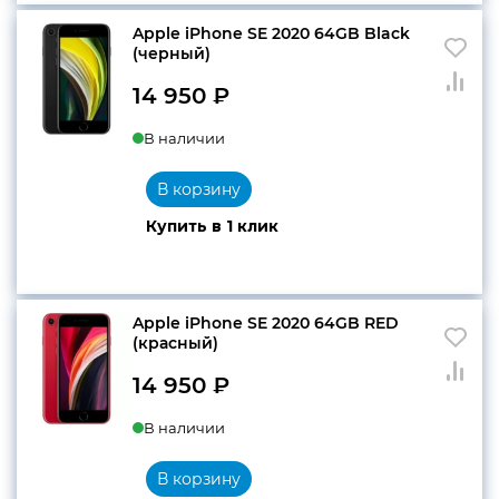
Apple iPhone SE 2020 64GB Black
(черный)
конфиденциальности
14 950
₽
В наличии
+7 812 318-40-14
В корзину
(c 10:00 до 21:00, без
Купить в 1 клик
выходных)
Apple iPhone SE 2020 64GB RED
(красный)
14 950
₽
В наличии
В корзину