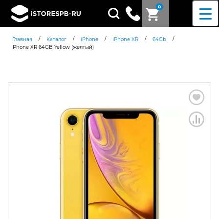
0
Поиск
товаров
/
/
/
/
/
Главная
Каталог
iPhone
iPhone XR
64Gb
iPhone XR 64GB Yellow (желтый)
Согласен c
политикой