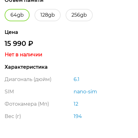
Объем памяти
64gb
128gb
256gb
Цена
15 990
₽
Нет в наличии
Характеристика
Диагональ (дюйм)
6.1
SIM
nano-sim
Фотокамера (Мп)
12
Вес (г)
194