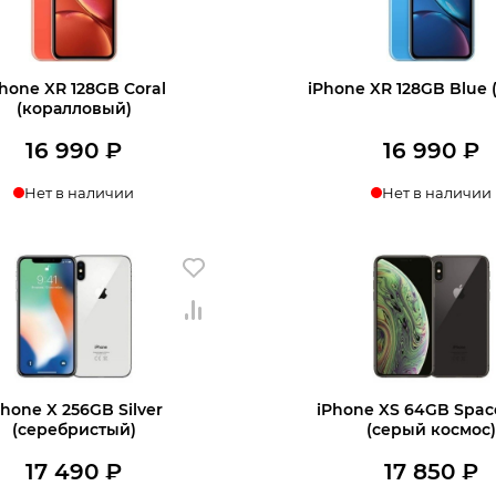
hone XR 128GB Coral
iPhone XR 128GB Blue 
(коралловый)
16 990
₽
16 990
₽
Нет в наличии
Нет в наличии
нать о поступлении
Узнать о поступл
Phone X 256GB Silver
iPhone XS 64GB Spac
(серебристый)
(серый космос
17 490
₽
17 850
₽