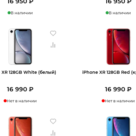
16 950
₽
16 950
₽
В наличии
В наличии
в 1 клик
В корзину
Купить в 1 клик
В
 XR 128GB White (белый)
iPhone XR 128GB Red (
16 990
₽
16 990
₽
Нет в наличии
Нет в наличии
нать о поступлении
Узнать о поступл