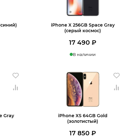
(синий)
iPhone X 256GB Space Gray
(серый космос)
17 490
₽
В наличии
ении
Купить в 1 клик
В корзину
e Gray
iPhone XS 64GB Gold
)
(золотистый)
17 850
₽