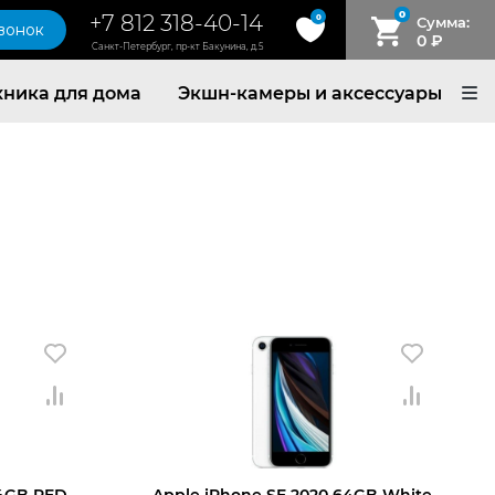
0
+7 812 318-40-14
0
Сумма:
звонок
0
₽
Санкт-Петербург, пр-кт Бакунина, д.5
хника для дома
Экшн-камеры и аксессуары
64GB RED
Apple iPhone SE 2020 64GB White