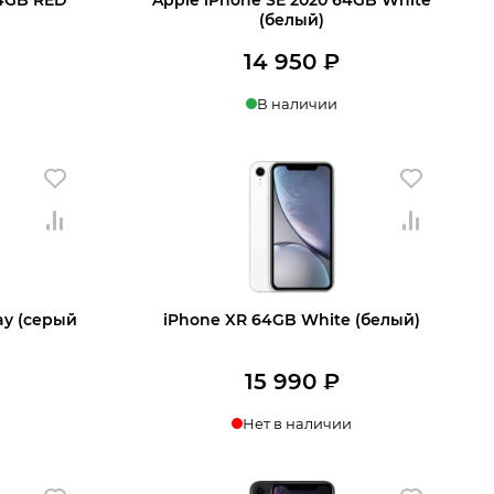
(белый)
14 950
₽
В наличии
 корзину
Купить в 1 клик
В корзину
ay (серый
iPhone XR 64GB White (белый)
15 990
₽
Нет в наличии
Узнать о поступлении
 корзину