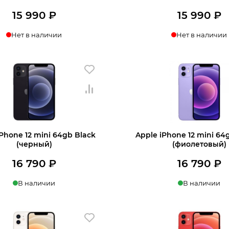
15 990
₽
15 990
₽
Нет в наличии
Нет в наличии
нать о поступлении
Узнать о поступл
iPhone 12 mini 64gb Black
Apple iPhone 12 mini 64
(черный)
(фиолетовый)
16 790
₽
16 790
₽
В наличии
В наличии
в 1 клик
В корзину
Купить в 1 клик
В