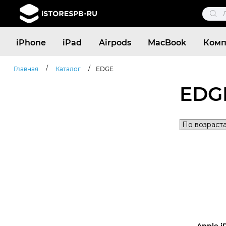
Поис
това
Поиск
iPhone
iPad
Airpods
MacBook
Комп
товаров
/
/
Главная
Каталог
EDGE
EDG
Apple i