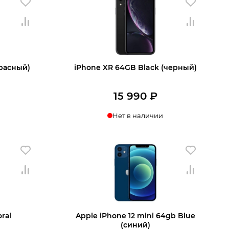
красный)
iPhone XR 64GB Black (черный)
15 990
₽
Нет в наличии
ении
Узнать о поступлении
ral
Apple iPhone 12 mini 64gb Blue
(cиний)