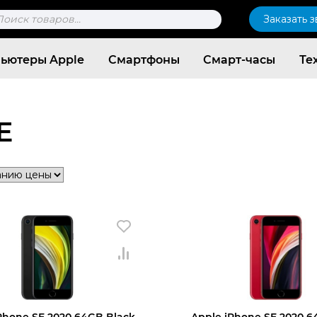
к
Заказать 
ров
ьютеры Apple
Смартфоны
Смарт-часы
Те
E
Согласен c
политикой конфиденциальности
Phone SE 2020 64GB Black
Apple iPhone SE 2020 