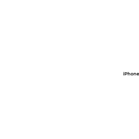
Купить 
iPhone
Уз