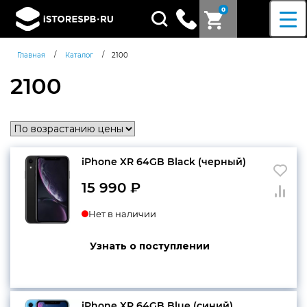
0
Поиск
товаров
/
/
Главная
Каталог
2100
2100
iPhone XR 64GB Black (черный)
15 990
₽
Нет в наличии
Узнать о поступлении
Согласен c
политикой
iPhone XR 64GB Blue (синий)