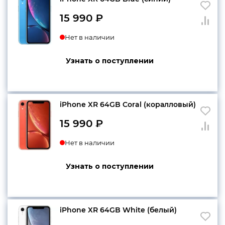
15 990
₽
конфиденциальности
Нет в наличии
Узнать о поступлении
+7 812 318-40-14
(c 10:00 до 21:00, без
выходных)
iPhone XR 64GB Coral (коралловый)
15 990
₽
Нет в наличии
Узнать о поступлении
iPhone XR 64GB White (белый)