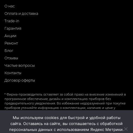
О нас
Оплата и доставка
Trade-in
Гарантия
Акции
Ремонт
Блог
Отзывы
Частые вопросы
Контакты
Договор оферты
* Фирма-производитель оставляет за собой право на внесение изменений в
программное обеспечение, дизайн и комплектацию приборов без
предварительного уведомления. Во избежание недоразумений при покупке
приборов уточняйте информацию о комплектации, наличию и цене у
продавцов. Вся информация на сайте носит справочный характер и не
является публичной офертой.
Мы используем cookies для быстрой и удобной работы
сайта. Оставаясь на сайте, вы соглашаетесь с обработкой
персональных данных с использованием Яндекс Метрики.