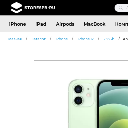
Поис
това
Поиск
iPhone
iPad
Airpods
MacBook
Комп
товаров
/
/
/
/
/
Главная
Каталог
iPhone
iPhone 12
256Gb
Ap