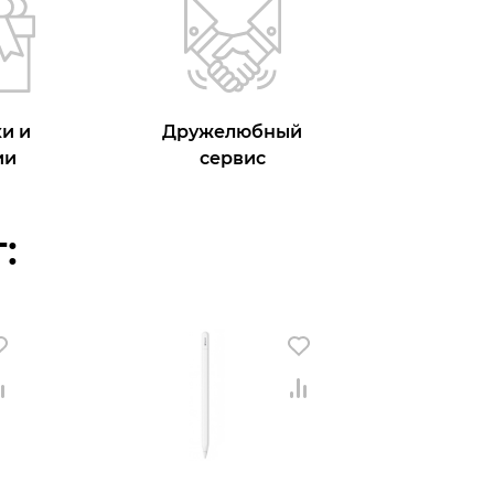
и и
Дружелюбный
ии
сервис
: