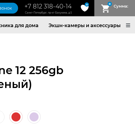
0
+7 812 318-40-14
0
Сумма:
звонок
Санкт-Петербург, пр-кт Бакунина, д.5
хника для дома
Экшн-камеры и аксессуары
ne 12 256gb
леный)