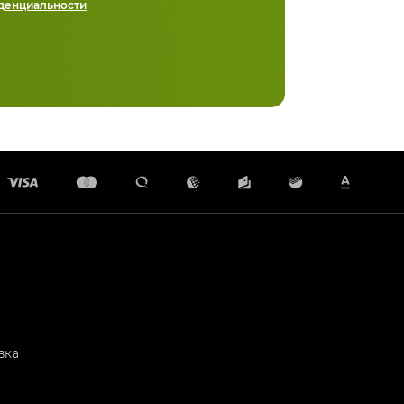
денциальности
вка