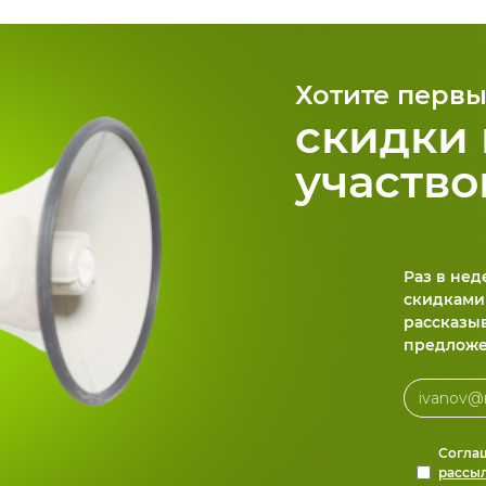
Хотите первы
скидки 
участво
Раз в не
скидками
рассказы
предложе
Согла
рассы