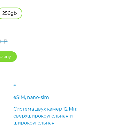
256gb
0
₽
Первоначальная
Текущая
рзину
цена
цена:
составляла
23
26
690 ₽.
6.1
990 ₽.
eSIM, nano-sim
Система двух камер 12 Мп:
сверхшироко­угольная и
широкоугольная