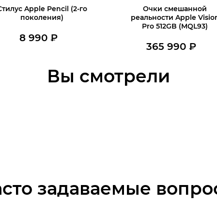
Стилус Apple Pencil (2-го
Очки смешанной
поколения)
реальности Apple Visio
Pro 512GB (MQL93)
8 990
₽
365 990
₽
В наличии
В наличии
В корзину
Вы смотрели
В корзину
асто задаваемые вопро