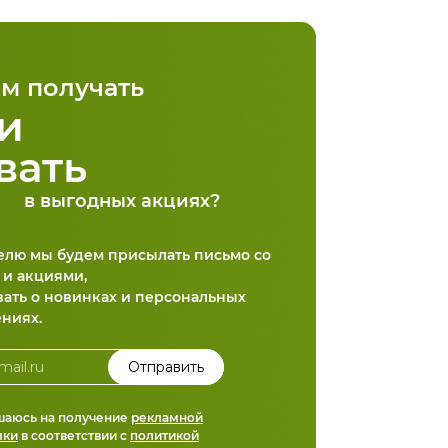
м получать
и
вать
в выгодных акциях?
делю мы будем присылать письмо со
 и акциями,
вать о новинках и персональных
ниях.
шаюсь на получение
рекламной
лки
в соответствии с
политикой