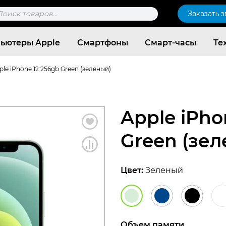
к
Заказать 
ров
ьютеры Apple
Смартфоны
Смарт-часы
Те
ple iPhone 12 256gb Green (зеленый)
Apple iPho
Green (зе
Цвет:
Зеленый
Согласен c
политикой конфиденциальности
Объем памяти