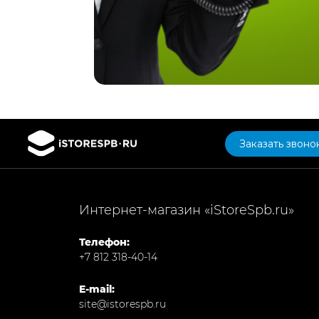
Заказать звоно
Интернет-магазин «iStoreSpb.ru»
Телефон:
+7 812 318-40-14
E-mail:
site@istorespb.ru