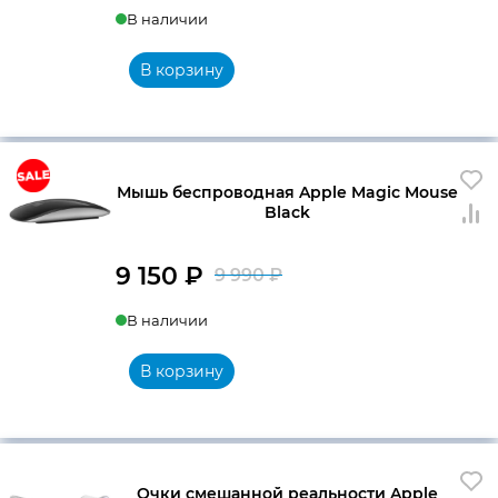
В наличии
В корзину
Мышь беспроводная Apple Magic Mouse
Black
9 150
₽
9 990
₽
Первоначальна
Текущая
В наличии
цена
цена:
составляла
9
В корзину
9
150 ₽.
990 ₽.
Очки смешанной реальности Apple