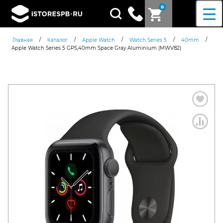
0
Поиск
товаров
/
/
/
/
/
Главная
Каталог
Apple Watch
Watch Series 5
40mm
Apple Watch Series 5 GPS,40mm Space Gray Aluminium (MWV82)
Согласен c
политикой