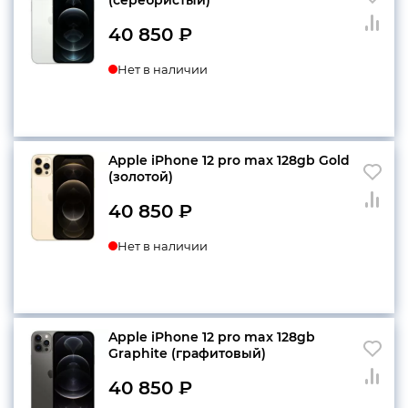
40 850
₽
конфиденциальности
Нет в наличии
+7 812 318-40-14
Apple iPhone 12 pro max 128gb Gold
(c 10:00 до 21:00, без
(золотой)
выходных)
40 850
₽
Нет в наличии
Apple iPhone 12 pro max 128gb
Graphite (графитовый)
40 850
₽