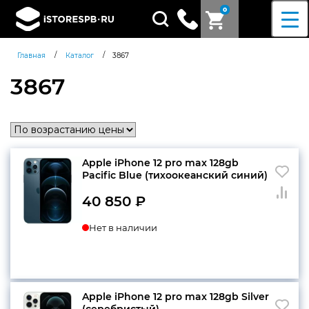
0
Поиск
товаров
/
/
Главная
Каталог
3867
3867
Apple iPhone 12 pro max 128gb
Pacific Blue (тихоокеанский синий)
40 850
₽
Нет в наличии
Apple iPhone 12 pro max 128gb Silver
Согласен c
политикой
(серебристый)