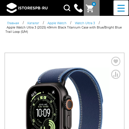
0
Поиск
товаров
/
/
/
/
Главная
Каталог
Apple Watch
Watch Ultra 3
Apple Watch Ultra 3 (2025) 49mm Black Titanium Case with Blue/Bright Blue
Trail Loop (S/M)
Согласен c
политикой