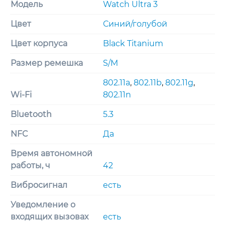
Loop
Модель
Watch Ultra 3
(S/M)
Цвет
Синий/голубой
Цвет корпуса
Black Titanium
Размер ремешка
S/M
802.11a
,
802.11b
,
802.11g
,
Wi-Fi
802.11n
Bluetooth
5.3
NFC
Да
Время автономной
работы, ч
42
Вибросигнал
есть
Уведомление о
входящих вызовах
есть