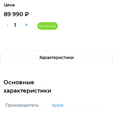
Цена
89 990
₽
Количество
-
+
В корзину
товара
Apple
Watch
Ultra
3
Характеристики
(2025)
49mm
Black
Titanium
Case
with
Blue/Bright
Blue
Производитель
Apple
Trail