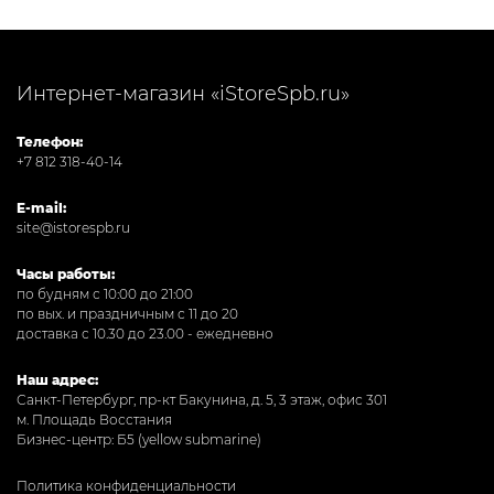
Интернет-магазин «iStoreSpb.ru»
Телефон:
+7 812 318-40-14
E-mail:
site@istorespb.ru
Часы работы:
по будням с 10:00 до 21:00
по вых. и праздничным с 11 до 20
доставка с 10.30 до 23.00 - ежедневно
Наш адрес:
Санкт-Петербург, пр-кт Бакунина, д. 5, 3 этаж, офис 301
м. Площадь Восстания
Бизнес-центр: Б5 (yellow submarine)
Политика конфиденциальности