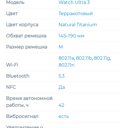
Loop
Модель
Watch Ultra 3
Medium
Цвет
Терракотовый
Цвет корпуса
Natural Titanium
Обхват ремешка
145–190 мм
Размер ремешка
M
802.11a
,
802.11b
,
802.11g
,
Wi-Fi
802.11n
Bluetooth
5.3
NFC
Да
Время автономной
работы, ч
42
Вибросигнал
есть
Уведомление о