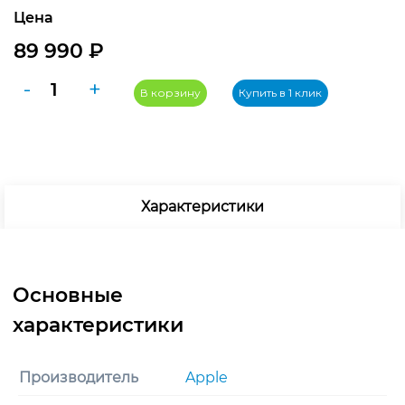
Цена
89 990
₽
Количество
-
+
В корзину
Купить в 1 клик
товара
Apple
Watch
Ultra
3
Характеристики
(2025)
49mm
Natural
Titanium
Case
with
Terra
Cotta
Производитель
Apple
Alpine