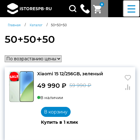
0
Поиск
товаров
/
/
Главная
Каталог
50+50+50
50+50+50
Xiaomi 15 12/256GB, зеленый
49 990
₽
59 990
₽
Первоначальн
Текущая
В наличии
цена
цена:
составляла
49
В корзину
59
990 ₽.
Купить в 1 клик
990 ₽.
Согласен c
политикой