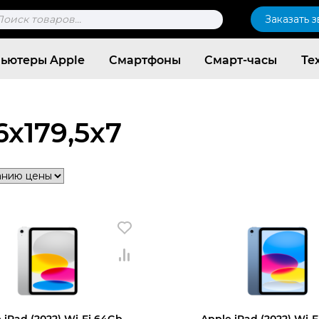
к
Заказать 
ров
ьютеры Apple
Смартфоны
Смарт-часы
Те
6x179,5x7
Согласен c
политикой конфиденциальности
 iPad (2022) Wi-Fi 64Gb,
Apple iPad (2022) Wi-F