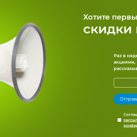
Хотите первы
скидки 
Раз в не
акциями,
рассказы
Согла
рассы
конфи