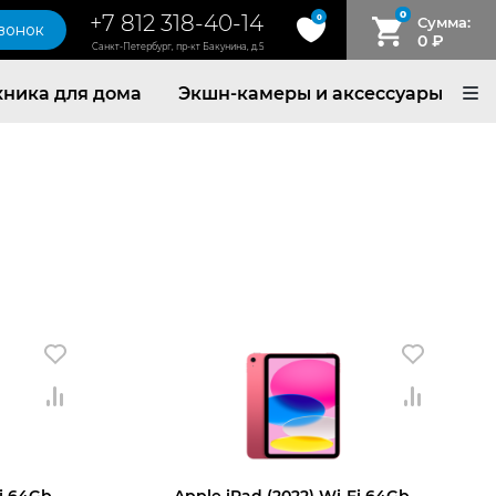
0
+7 812 318-40-14
0
Сумма:
звонок
0
₽
Санкт-Петербург, пр-кт Бакунина, д.5
хника для дома
Экшн-камеры и аксессуары
i 64Gb,
Apple iPad (2022) Wi-Fi 64Gb,