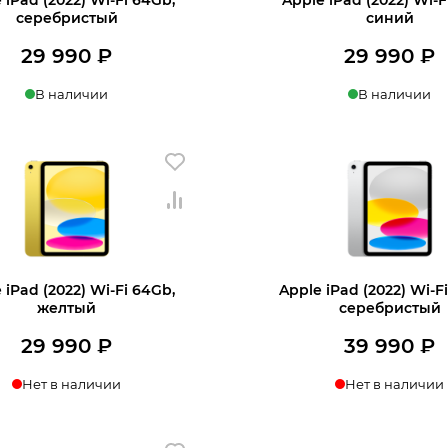
серебристый
синий
29 990
₽
29 990
₽
В наличии
В наличии
+7 812 318-40-14
в 1 клик
В корзину
Купить в 1 клик
В
(c 10:00 до 21:00, без выходных)
 iPad (2022) Wi-Fi 64Gb,
Apple iPad (2022) Wi-F
желтый
серебристый
29 990
₽
39 990
₽
Нет в наличии
Нет в наличии
нать о поступлении
Узнать о поступл