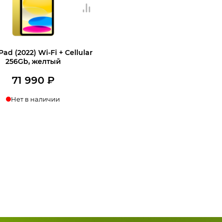
Pad (2022) Wi-Fi + Cellular
256Gb, желтый
71 990
₽
Нет в наличии
нать о поступлении