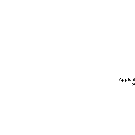
Уз
Apple i
2
Уз