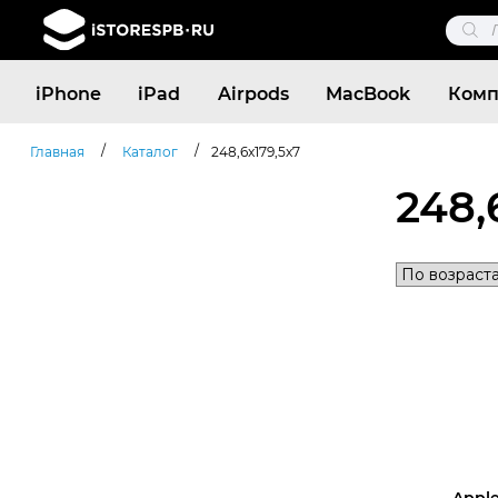
Поис
това
Поиск
iPhone
iPad
Airpods
MacBook
Комп
товаров
/
/
Главная
Каталог
248,6x179,5x7
248,
Apple