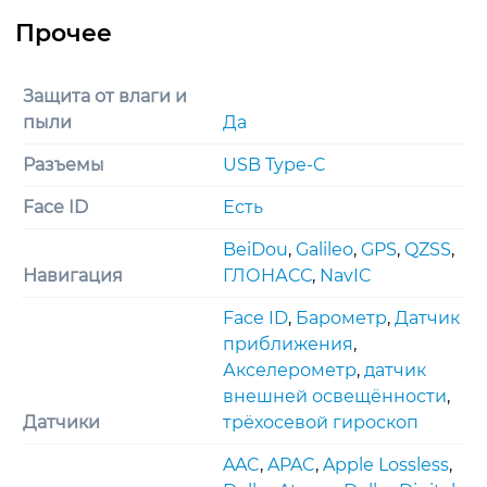
Защита от влаги и
пыли
Да
Разъемы
USB Type-C
Face ID
Есть
BeiDou
,
Galileo
,
GPS
,
QZSS
,
Навигация
ГЛОНАСС
,
NavIC
Face ID
,
Барометр
,
Датчик
приближения
,
Акселерометр
,
датчик
внешней освещённости
,
Датчики
трёхосевой гироскоп
AAC
,
APAC
,
Apple Lossless
,