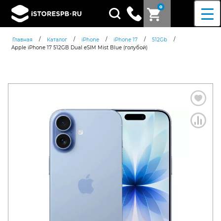
0
Поиск
товаров
/
/
/
/
/
Главная
Каталог
iPhone
iPhone 17
512Gb
Apple iPhone 17 512GB Dual eSIM Mist Blue (голубой)
Согласен c
политикой