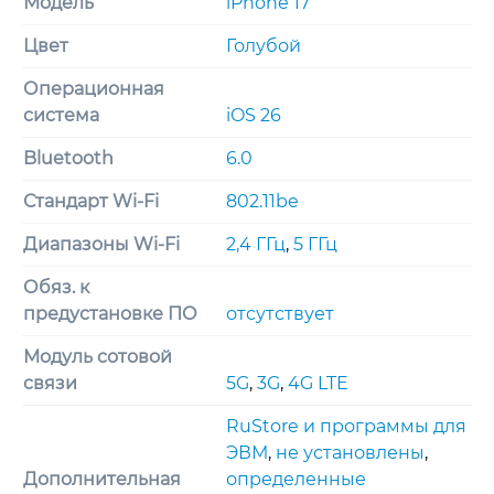
Модель
iPhone 17
Цвет
Голубой
Операционная
система
iOS 26
Bluetooth
6.0
Стандарт Wi-Fi
802.11be
Диапазоны Wi-Fi
2,4 ГГц
,
5 ГГц
Обяз. к
предустановке ПО
отсутствует
Модуль сотовой
связи
5G
,
3G
,
4G LTE
RuStore и программы для
ЭВМ
,
не установлены
,
Дополнительная
определенные