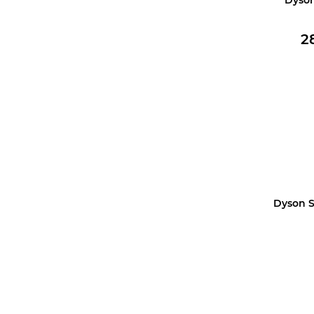
2
В корз
Dyson S