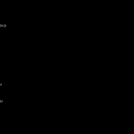
вка
ы
ты