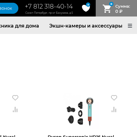
0
+7 812 318-40-14
0
Сумма:
звонок
0
₽
Санкт-Петербург, пр-кт Бакунина, д.5
хника для дома
Экшн-камеры и аксессуары
6 Nural
Dyson Supersonic HD16 Nural