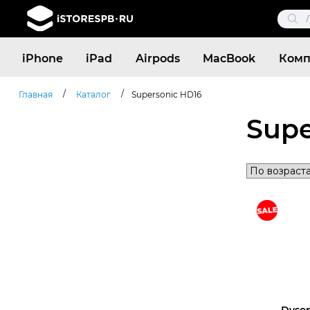
Поис
това
Поиск
iPhone
iPad
Airpods
MacBook
Комп
товаров
/
/
Главная
Каталог
Supersonic HD16
Supe
Dyson