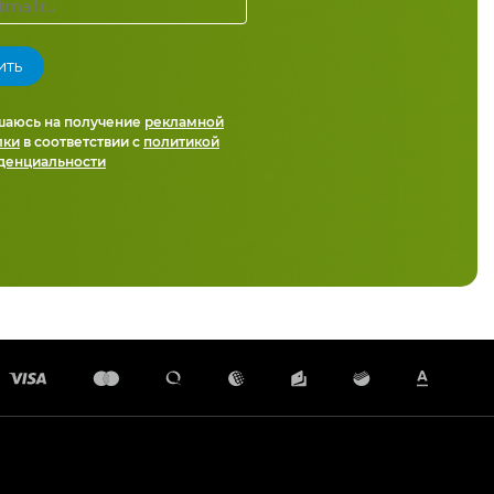
шаюсь на получение
рекламной
лки
в соответствии с
политикой
денциальности