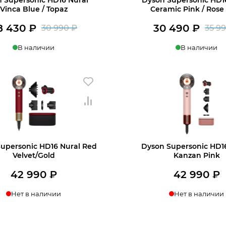
Vinca Blue / Topaz
Ceramic Pink / Rose
8 430
₽
30 490
₽
30 990
₽
35 9
Первоначальная
Текущая
В наличии
В наличии
цена
цена:
+7 812 318-40-14
составляла
28
ину
В корзину
30
430 ₽.
(c 10:00 до 21:00, без выходных)
990 ₽.
upersonic HD16 Nural Red
Dyson Supersonic HD16
Velvet/Gold
Kanzan Pink
42 990
₽
42 990
₽
Нет в наличии
Нет в наличии