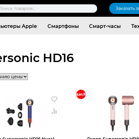
к
Заказать 
ров
ьютеры Apple
Смартфоны
Смарт-часы
Те
rsonic HD16
Согласен c
политикой конфиденциальности
 Supersonic HD16 Nural
Dyson Supersonic HD1