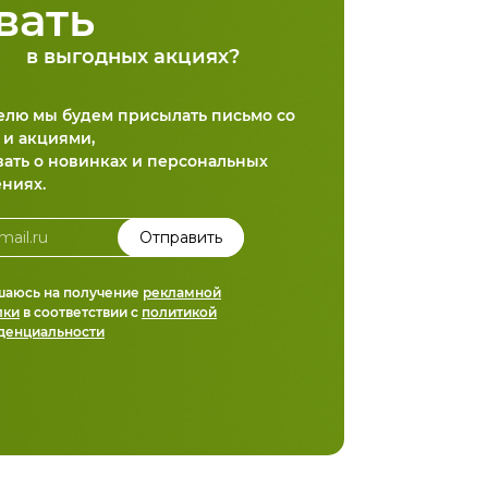
вать
в выгодных акциях?
делю мы будем присылать письмо со
 и акциями,
вать о новинках и персональных
ниях.
шаюсь на получение
рекламной
лки
в соответствии с
политикой
денциальности