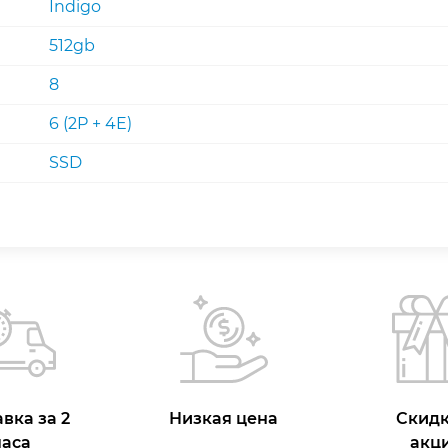
Indigo
512gb
8
6 (2P + 4E)
SSD
вка за 2
Низкая цена
Скидк
часа
акц