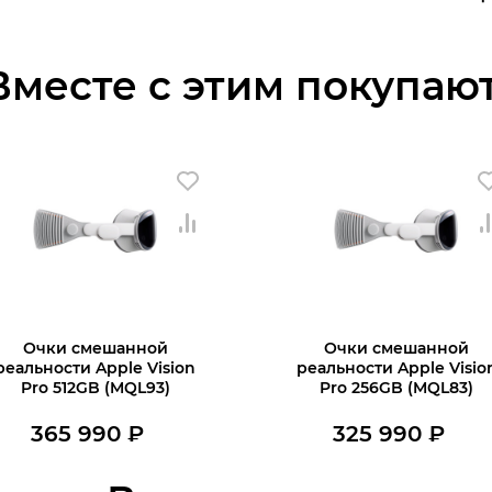
Вместе с этим покупают
Очки смешанной
Очки смешанной
реальности Apple Vision
реальности Apple Visio
Pro 512GB (MQL93)
Pro 256GB (MQL83)
365 990
₽
325 990
₽
В наличии
В наличии
В корзину
В корзину