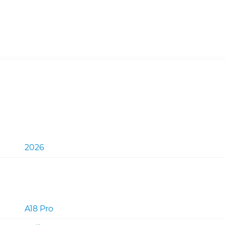
2026)
8
ГБ,
512
ГБ
SSD,
Indigo
(синий)
2026
A18 Pro