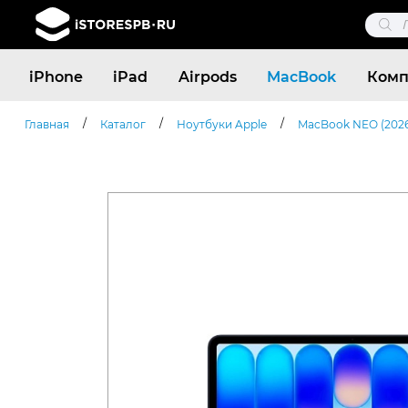
Поис
това
Поиск
iPhone
iPad
Airpods
MacBook
Комп
товаров
/
/
/
Главная
Каталог
Ноутбуки Apple
MacBook NEO (2026