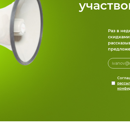
участво
Раз в не
скидками
рассказы
предложе
Согла
рассы
конфи