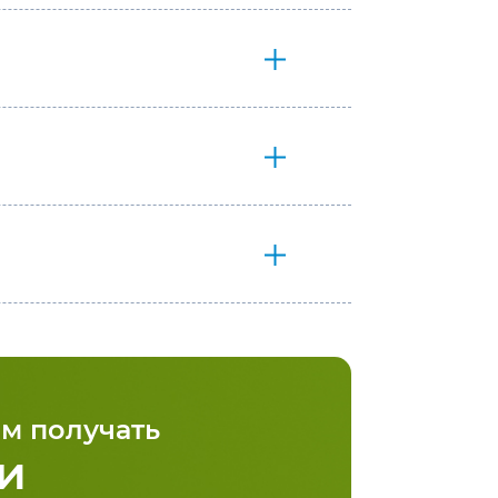
м получать
и