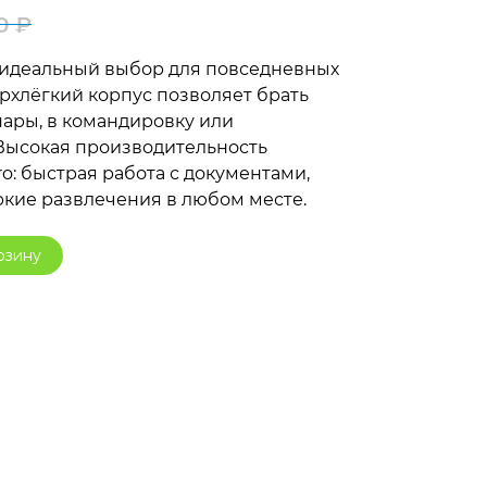
90
₽
Первоначальная
Текущая
— идеальный выбор для повседневных
цена
цена:
ерхлёгкий корпус позволяет брать
 пары, в командировку или
составляла
68
Высокая производительность
o: быстрая работа с документами,
75
990 ₽.
ркие развлечения в любом месте.
990 ₽.
рзину