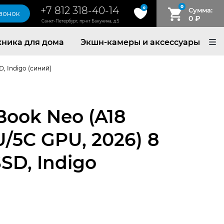
0
+7 812 318-40-14
0
Сумма:
звонок
0
₽
Санкт-Петербург, пр-кт Бакунина, д.5
хника для дома
Экшн-камеры и аксессуары
D, Indigo (синий)
Book Neo (A18
U/5C GPU, 2026) 8
SSD, Indigo