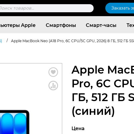
к
Заказать 
ров
ьютеры Apple
Смартфоны
Смарт-часы
Те
/
)
Apple MacBook Neo (A18 Pro, 6C CPU/5C GPU, 2026) 8 ГБ, 512 ГБ SS
Apple Mac
Pro, 6C CP
ГБ, 512 ГБ 
(синий)
Согласен c
политикой конфиденциальности
Цена