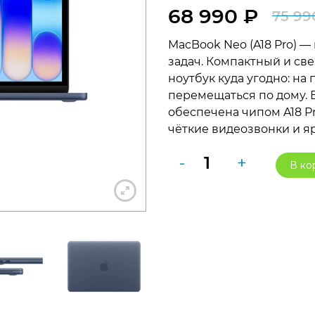
68 990
₽
75 9
MacBook Neo (A18 Pro) 
задач. Компактный и св
+7 812 318-40-14
ноутбук куда угодно: на
перемещаться по дому. 
обеспечена чипом A18 Pr
(c 10:00 до 21:00, без выходных)
чёткие видеозвонки и я
Количество
-
+
В ко
товара
Apple
MacBook
Neo
(A18
Pro,
6C
CPU/5C
GPU,