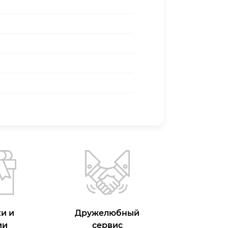
и и
Дружелюбный
ии
сервис