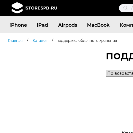
Поис
това
Поиск
iPhone
iPad
Airpods
MacBook
Комп
товаров
/
/
Главная
Каталог
поддержка облачного хранения
под
Каме