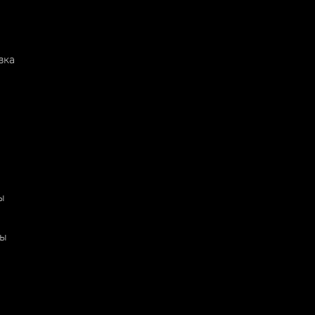
вка
ы
ты