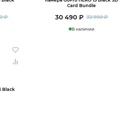
Card Bundle
30 490
₽
90
₽
32 990
₽
Первоначальная
Текущая
Первона
Текущая
В наличии
цена
цена:
цена
цена:
составляла
28
составля
30
 корзину
Купить в 1 клик
В корзину
31
990 ₽.
32
490 ₽.
990 ₽.
990 ₽.
 Black
ении