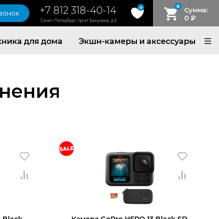
0
+7 812 318-40-14
0
Сумма:
звонок
0
₽
Санкт-Петербург, пр-кт Бакунина, д.5
хника для дома
Экшн-камеры и аксессуары
анения
 Black
Камера GoPro HERO 13 Black SD