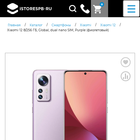
0
Поиск
товаров
/
/
/
/
/
Главная
Каталог
Смартфоны
Xiaomi
Xiaomi 12
Xiaomi 12 8/256 ГБ, Global, dual nano SIM, Purple (фиолетовый)
Согласен c
политикой