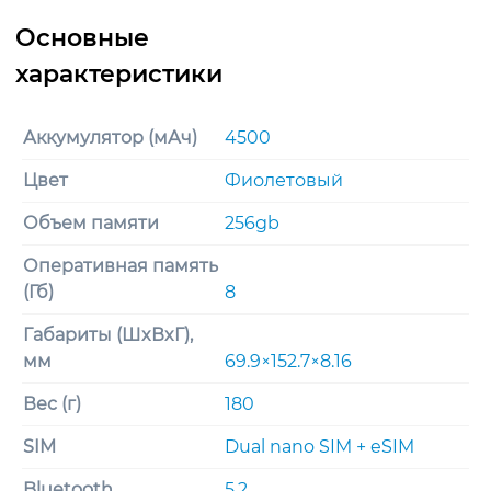
Аккумулятор (мАч)
4500
Цвет
Фиолетовый
Объем памяти
256gb
Оперативная память
(Гб)
8
Габариты (ШxВxГ),
мм
69.9×152.7×8.16
Вес (г)
180
SIM
Dual nano SIM + eSIM
Bluetooth
5.2