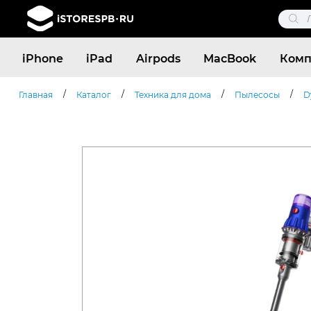
Поис
това
Поиск
iPhone
iPad
Airpods
MacBook
Комп
товаров
/
/
/
/
Главная
Каталог
Техника для дома
Пылесосы
D