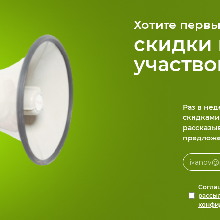
Хотите первы
скидки 
участво
Раз в не
скидками
рассказы
предложе
Согла
рассы
конфи