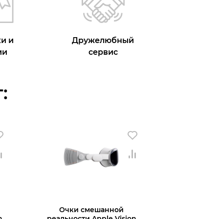
и и
Дружелюбный
ии
сервис
:
Очки смешанной
n
реальности Apple Vision