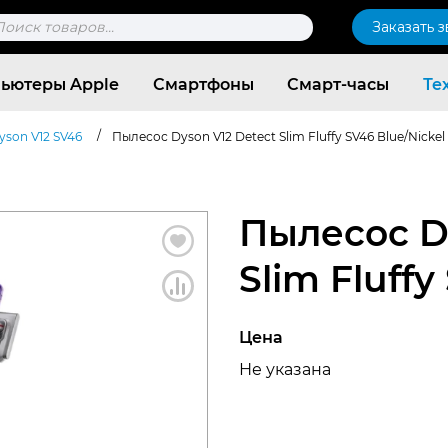
к
Заказать 
ров
ьютеры Apple
Смартфоны
Смарт-часы
Те
/
yson V12 SV46
Пылесос Dyson V12 Detect Slim Fluffy SV46 Вlue/Nickel
Пылесос D
Slim Fluffy
Цена
Не указана
Согласен c
политикой конфиденциальности