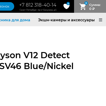
0
+7 812 318-40-14
0
Сумма:
звонок
0
₽
Санкт-Петербург, пр-кт Бакунина, д.5
хника для дома
Экшн-камеры и аксессуары
yson V12 Detect
 SV46 Вlue/Nickel