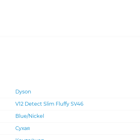
Dyson
V12 Detect Slim Fluffy SV46
Вlue/Nickel
Сухая