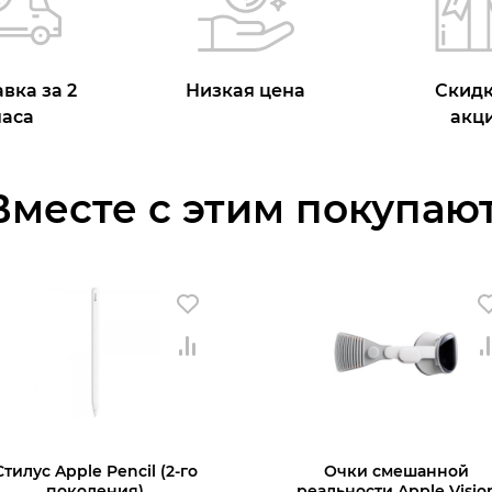
вка за 2
Низкая цена
Скидк
часа
акц
Вместе с этим покупают
Стилус Apple Pencil (2-го
Очки смешанной
поколения)
реальности Apple Visio