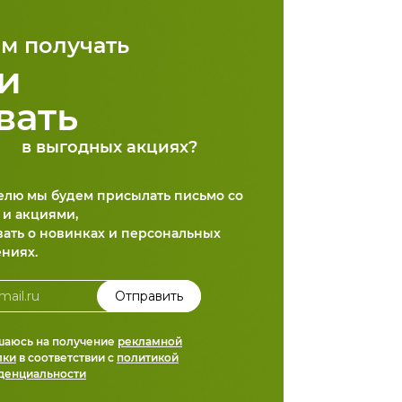
м получать
и
вать
в выгодных акциях?
делю мы будем присылать письмо со
 и акциями,
вать о новинках и персональных
ниях.
шаюсь на получение
рекламной
лки
в соответствии с
политикой
денциальности