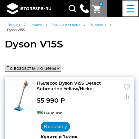
0
Поиск
товаров
/
/
/
/
Главная
Каталог
Техника для дома
Пылесосы
Dyson V15S
Dyson V15S
Пылесос Dyson V15S Detect
Submarine Yellow/Nickel
55 990
₽
В наличии
В корзину
Купить в 1 клик
Согласен c
политикой