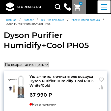
0
Поиск
товаров
/
/
/
/
Главная
Каталог
Техника для дома
Увлажнители воздуха
Dyson Purifier Humidify+Cool PH05
Dyson Purifier
Humidify+Cool PH05
Увлажнитель-очиститель воздуха
Dyson Purifier Humidify+Cool PH05
White/Gold
67 990
₽
Нет в наличии
Согласен c
политикой