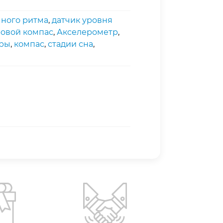
чного ритма
,
датчик уровня
овой компас
,
Акселерометр
,
уры
,
компас
,
стадии сна
,