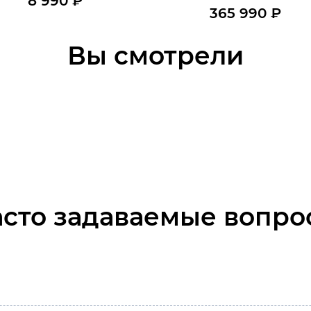
8 990
₽
365 990
₽
В наличии
В наличии
В корзину
Вы смотрели
В корзину
асто задаваемые вопро