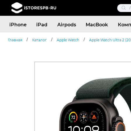
Поис
това
Поиск
iPhone
iPad
Airpods
MacBook
Комп
товаров
/
/
/
Главная
Каталог
Apple Watch
Apple Watch Ultra 2 (20