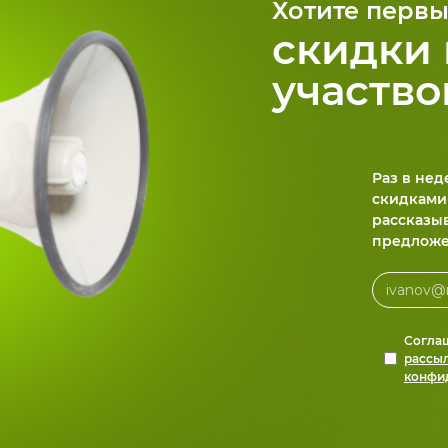
Хотите первы
скидки 
участво
Раз в не
скидками
рассказы
предложе
Согла
рассы
конфи