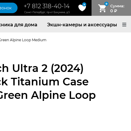
0
+7 812 318-40-14
0
Сумма:
звонок
0
₽
Санкт-Петербург, пр-кт Бакунина, д.5
хника для дома
Экшн-камеры и аксессуары
 Green Alpine Loop Medium
h Ultra 2 (2024)
k Titanium Case
Green Alpine Loop