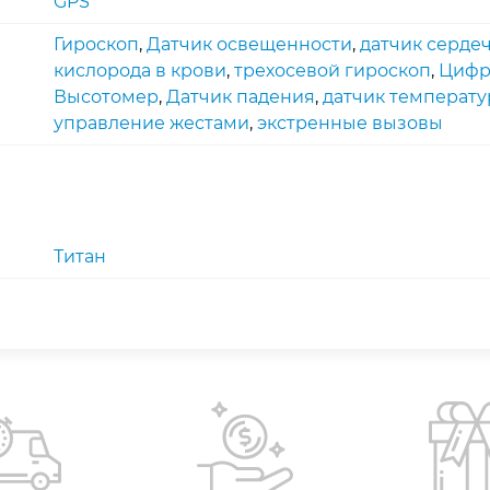
GPS
Гироскоп
,
Датчик освещенности
,
датчик серде
кислорода в крови
,
трехосевoй гироскоп
,
Цифр
Высотомер
,
Датчик падения
,
датчик температ
управление жестами
,
экстренные вызовы
Титан