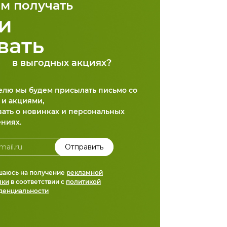
м получать
и
вать
в выгодных акциях?
делю мы будем присылать письмо со
 и акциями,
вать о новинках и персональных
ниях.
шаюсь на получение
рекламной
лки
в соответствии с
политикой
денциальности