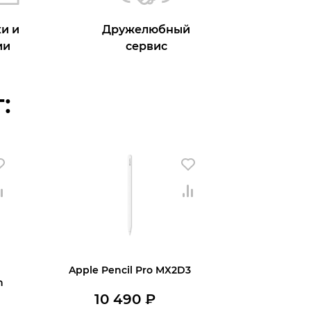
и и
Дружелюбный
ии
сервис
:
Apple Pencil Pro MX2D3
n
10 490
₽