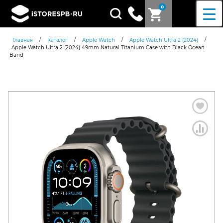
0
Поиск
товаров
/
/
/
/
Главная
Каталог
Apple Watch
Apple Watch Ultra 2 (2024)
Apple Watch Ultra 2 (2024) 49mm Natural Titanium Case with Black Ocean
Band
Согласен c
политикой