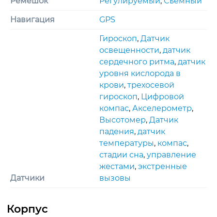
Ремешок
Регулируемый
,
Съемный
Навигация
GPS
Гироскоп
,
Датчик
освещенности
,
датчик
сердечного ритма
,
датчик
уровня кислорода в
крови
,
трехосевoй
гироскоп
,
Цифровой
компас
,
Акселерометр
,
Высотомер
,
Датчик
падения
,
датчик
температуры
,
компас
,
стадии сна
,
управление
жестами
,
экстренные
Датчики
вызовы