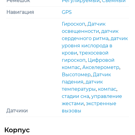
Ремешок
Регулируемый
,
Съемный
Навигация
GPS
Гироскоп
,
Датчик
освещенности
,
датчик
сердечного ритма
,
датчик
уровня кислорода в
крови
,
трехосевoй
гироскоп
,
Цифровой
компас
,
Акселерометр
,
Высотомер
,
Датчик
падения
,
датчик
температуры
,
компас
,
стадии сна
,
управление
жестами
,
экстренные
Датчики
вызовы