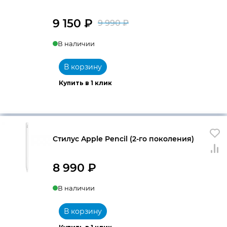
9 150
₽
9 990
₽
Первоначальна
Текущая
В наличии
цена
цена:
составляла
9
В корзину
9
150 ₽.
Купить в 1 клик
990 ₽.
Стилус Apple Pencil (2-го поколения)
8 990
₽
В наличии
В корзину