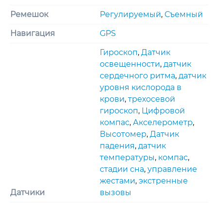
Ремешок
Регулируемый
,
Съемный
Навигация
GPS
Гироскоп
,
Датчик
освещенности
,
датчик
сердечного ритма
,
датчик
уровня кислорода в
крови
,
трехосевoй
гироскоп
,
Цифровой
компас
,
Акселерометр
,
Высотомер
,
Датчик
падения
,
датчик
температуры
,
компас
,
стадии сна
,
управление
жестами
,
экстренные
Датчики
вызовы