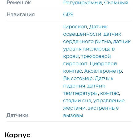
Ремешок
Регулируемый
,
Съемный
Навигация
GPS
Гироскоп
,
Датчик
освещенности
,
датчик
сердечного ритма
,
датчик
уровня кислорода в
крови
,
трехосевoй
гироскоп
,
Цифровой
компас
,
Акселерометр
,
Высотомер
,
Датчик
падения
,
датчик
температуры
,
компас
,
стадии сна
,
управление
жестами
,
экстренные
Датчики
вызовы